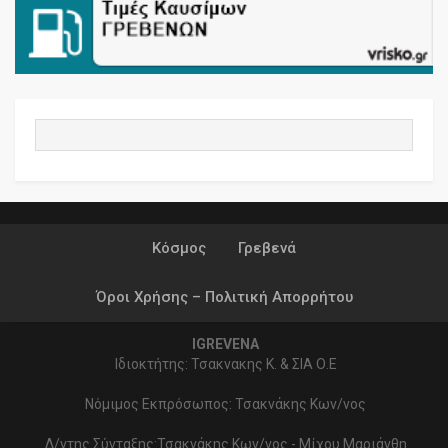
Κόσμος
Γρεβενά
Όροι Χρήσης – Πολιτική Απορρήτου
IGREVENA
Ιδιοκτήτης: Τσακνακης Κ. & ΣΙΑ Ο.Ε
Νόμιμος Εκπρόσωπος: Τσακνάκης Κων/νος
Δ/ντης Σύνταξης:Τσακνάκης Κων/νος - Μίχου Μαριάνθη