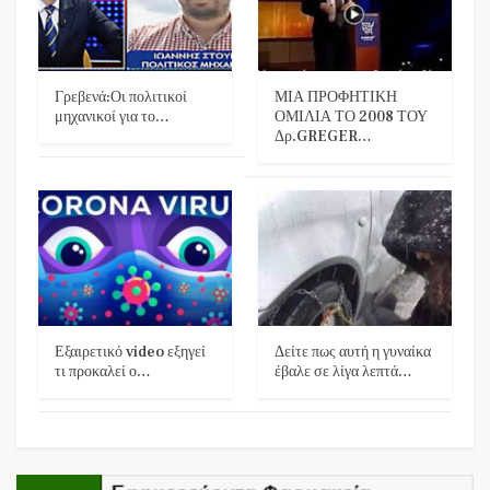
Γρεβενά:Οι πολιτικοί
ΜΙΑ ΠΡΟΦΗΤΙΚΗ
μηχανικοί για το…
ΟΜΙΛΙΑ ΤΟ 2008 ΤΟΥ
Δρ.GREGER…
Εξαιρετικό video εξηγεί
Δείτε πως αυτή η γυναίκα
τι προκαλεί ο…
έβαλε σε λίγα λεπτά…