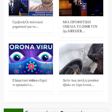
Γρεβενά:Οι πολιτικοί
ΜΙΑ ΠΡΟΦΗΤΙΚΗ
μηχανικοί για το…
ΟΜΙΛΙΑ ΤΟ 2008 ΤΟΥ
Δρ.GREGER…
Εξαιρετικό video εξηγεί
Δείτε πως αυτή η γυναίκα
τι προκαλεί ο…
έβαλε σε λίγα λεπτά…