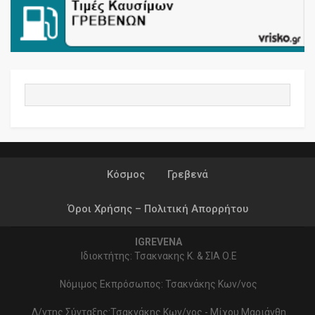
Κόσμος
Γρεβενά
Όροι Χρήσης – Πολιτική Απορρήτου
IGREVENA
Ιδιοκτήτης: Τσακνακης Κ. & ΣΙΑ Ο.Ε
Νόμιμος Εκπρόσωπος: Τσακνάκης Κων/νος
Δ/ντης Σύνταξης:Τσακνάκης Κων/νος - Μίχου Μαριάνθη