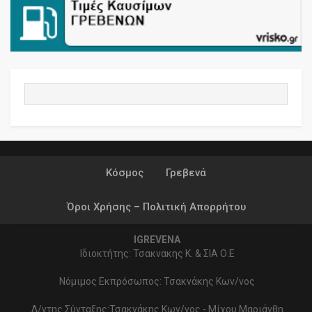
Κόσμος
Γρεβενά
Όροι Χρήσης – Πολιτική Απορρήτου
IGREVENA
Ιδιοκτήτης: Τσακνακης Κ. & ΣΙΑ Ο.Ε
Νόμιμος Εκπρόσωπος: Τσακνάκης Κων/νος
Δ/ντης Σύνταξης:Τσακνάκης Κων/νος - Μίχου Μαριάνθη