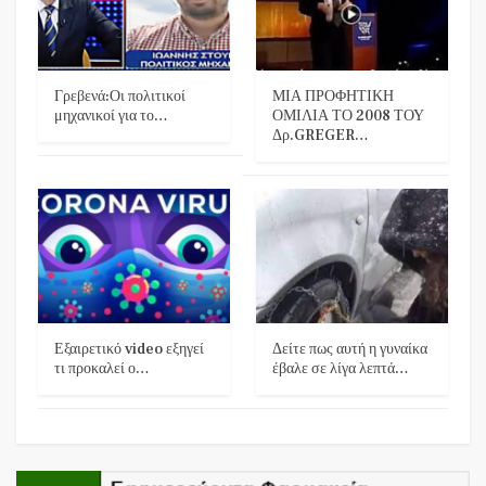
Γρεβενά:Οι πολιτικοί
ΜΙΑ ΠΡΟΦΗΤΙΚΗ
μηχανικοί για το…
ΟΜΙΛΙΑ ΤΟ 2008 ΤΟΥ
Δρ.GREGER…
Εξαιρετικό video εξηγεί
Δείτε πως αυτή η γυναίκα
τι προκαλεί ο…
έβαλε σε λίγα λεπτά…