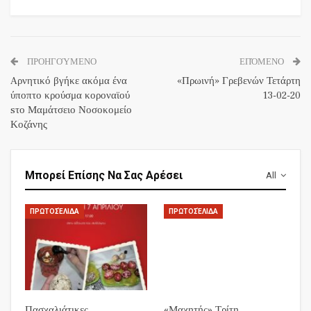
ΠΡΟΗΓΟΎΜΕΝΟ
ΕΠΌΜΕΝΟ
Aρνητικό βγήκε ακόμα ένα
«Πρωινή» Γρεβενών Τετάρτη
ύποπτο κρούσμα κοροναϊού
13-02-20
sτο Μαμάτσειο Νοσοκομείο
Κοζάνης
Μπορεί Επίσης Να Σας Αρέσει
All
ΠΡΩΤΟΣΈΛΙΔΑ
ΠΡΩΤΟΣΈΛΙΔΑ
Πασχαλιάτικες
«Μαχητής» Τρίτη