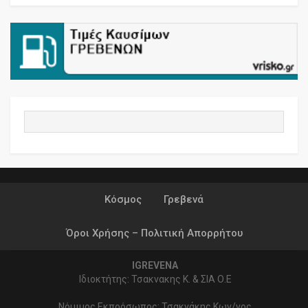
Κόσμος
Γρεβενά
Όροι Χρήσης – Πολιτική Απορρήτου
IGREVENA
Ιδιοκτήτης: Τσακνακης Κ. & ΣΙΑ Ο.Ε
Νόμιμος Εκπρόσωπος: Τσακνάκης Κων/νος