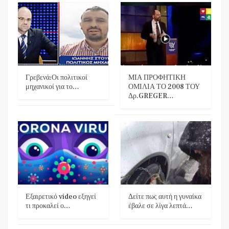
Γρεβενά:Οι πολιτικοί
ΜΙΑ ΠΡΟΦΗΤΙΚΗ
μηχανικοί για το…
ΟΜΙΛΙΑ ΤΟ 2008 ΤΟΥ
Δρ.GREGER…
Εξαιρετικό video εξηγεί
Δείτε πως αυτή η γυναίκα
τι προκαλεί ο…
έβαλε σε λίγα λεπτά…