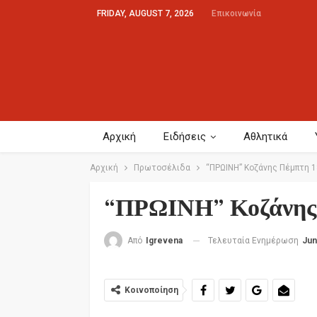
FRIDAY, AUGUST 7, 2026
Επικοινωνία
Αρχική
Ειδήσεις
Αθλητικά
Αρχική
Πρωτοσέλιδα
“ΠΡΩΙΝΗ” Κοζάνης Πέμπτη 
“ΠΡΩΙΝΗ” Κοζάνης
Τελευταία Ενημέρωση
Jun
Από
Igrevena
Κοινοποίηση