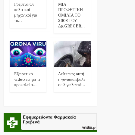
Γρεβενά:Οι
ΜΙΑ
πολιτικοί
ΠΡΟΦΗΤΙΚΗ
μηχανικοί για
ΟΜΙΛΙΑ ΤΟ
το…
2008 ΤΟΥ
Δρ.GREGER…
Εξαιρετικό
Δείτε πως αυτή
video εξηγεί τι
η γυναίκα έβαλε
προκαλεί ο…
σε λίγα λεπτά…