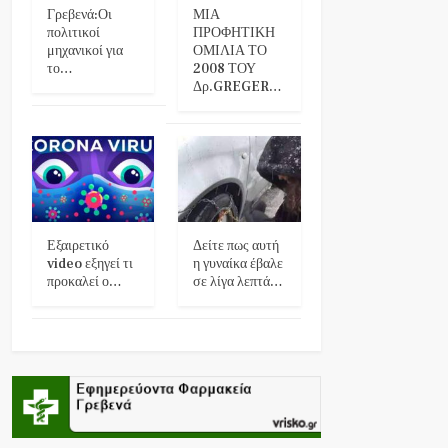
Γρεβενά:Οι
ΜΙΑ
πολιτικοί
ΠΡΟΦΗΤΙΚΗ
μηχανικοί για
ΟΜΙΛΙΑ ΤΟ
το…
2008 ΤΟΥ
Δρ.GREGER…
Εξαιρετικό
Δείτε πως αυτή
video εξηγεί τι
η γυναίκα έβαλε
προκαλεί ο…
σε λίγα λεπτά…