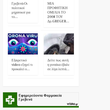
Γρεβενά:Οι
ΜΙΑ
πολιτικοί
ΠΡΟΦΗΤΙΚΗ
μηχανικοί για
ΟΜΙΛΙΑ ΤΟ
το…
2008 ΤΟΥ
Δρ.GREGER…
Εξαιρετικό
Δείτε πως αυτή
video εξηγεί τι
η γυναίκα έβαλε
προκαλεί ο…
σε λίγα λεπτά…