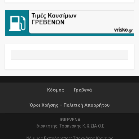
Κόσμος
Γρεβενά
Όροι Χρήσης – Πολιτική Απορρήτου
IGREVENA
Ιδιοκτήτης: Τσακνακης Κ. & ΣΙΑ Ο.Ε
Νόμιμος Εκπρόσωπος: Τσακνάκης Κων/νος