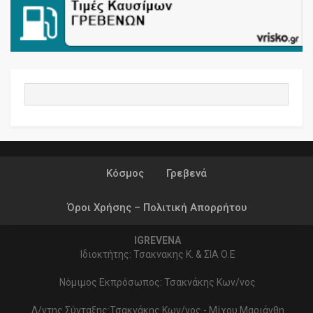
Κόσμος
Γρεβενά
Όροι Χρήσης – Πολιτική Απορρήτου
IGREVENA
Ιδιοκτήτης: Τσακνακης Κ. & ΣΙΑ Ο.Ε
Νόμιμος Εκπρόσωπος: Τσακνάκης Κων/νος
Δ/ντης Σύνταξης:Τσακνάκης Κων/νος - Μίχου Μαριάνθη