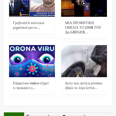
Γρεβενά:Οι πολιτικοί
ΜΙΑ ΠΡΟΦΗΤΙΚΗ
μηχανικοί για το…
ΟΜΙΛΙΑ ΤΟ 2008 ΤΟΥ
Δρ.GREGER…
Εξαιρετικό video εξηγεί
Δείτε πως αυτή η γυναίκα
τι προκαλεί ο…
έβαλε σε λίγα λεπτά…