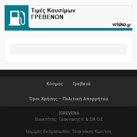
Κόσμος
Γρεβενά
Όροι Χρήσης – Πολιτική Απορρήτου
IGREVENA
Ιδιοκτήτης: Τσακνακης Κ. & ΣΙΑ Ο.Ε
Νόμιμος Εκπρόσωπος: Τσακνάκης Κων/νος