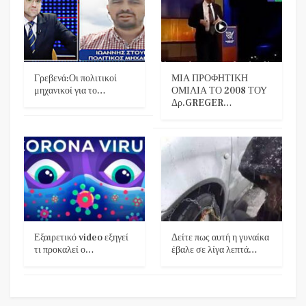
Γρεβενά:Οι πολιτικοί
ΜΙΑ ΠΡΟΦΗΤΙΚΗ
μηχανικοί για το…
ΟΜΙΛΙΑ ΤΟ 2008 ΤΟΥ
Δρ.GREGER…
Εξαιρετικό video εξηγεί
Δείτε πως αυτή η γυναίκα
τι προκαλεί ο…
έβαλε σε λίγα λεπτά…