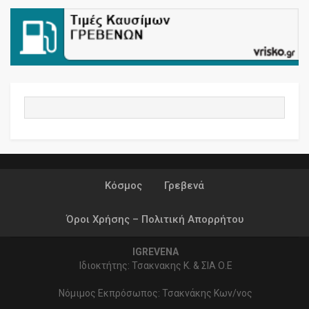
Κόσμος
Γρεβενά
Όροι Χρήσης – Πολιτική Απορρήτου
IGREVENA
Ιδιοκτήτης: Τσακνακης Κ. & ΣΙΑ Ο.Ε
Νόμιμος Εκπρόσωπος: Τσακνάκης Κων/νος