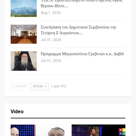
ΥΠΕΝ: Προστατευόμενο τοπίο ο ορεινός όγκος
Βέρνον-Βίτσι…
Aug 1, 2026
Συνεδρίαση του Δημοτικού Συμβουλίου την
Τετάρτη 5 Αυγούστου…
Jul 31, 2026
Πρόγραμμα Μητροπολίτου Γρεβενών κ.κ. Δαβίδ
Jul 31, 2026
ΠΡΟΗΓ.
ΕΠΌΜ.
1 από 972
Video