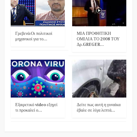
Γρεβενά:Οι πολιτικοί
ΜΙΑ ΠΡΟΦΗΤΙΚΗ
μηχανικοί για το…
ΟΜΙΛΙΑ ΤΟ 2008 ΤΟΥ
Δρ.GREGER…
Εξαιρετικό video εξηγεί
Δείτε πως αυτή η γυναίκα
τι προκαλεί ο…
έβαλε σε λίγα λεπτά…