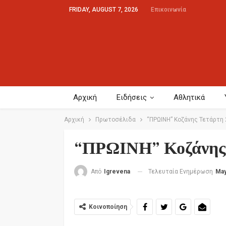
FRIDAY, AUGUST 7, 2026
Επικοινωνία
Αρχική
Ειδήσεις
Αθλητικά
Αρχική
Πρωτοσέλιδα
“ΠΡΩΙΝΗ” Κοζάνης Τετάρτη 
“ΠΡΩΙΝΗ” Κοζάνης 
Τελευταία Ενημέρωση
May
Από
Igrevena
Κοινοποίηση