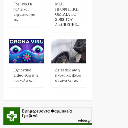
Γρεβενά:Οι
ΜΙΑ
πολιτικοί
ΠΡΟΦΗΤΙΚΗ
μηχανικοί για
ΟΜΙΛΙΑ ΤΟ
το…
2008 ΤΟΥ
Δρ.GREGER…
Εξαιρετικό
Δείτε πως αυτή
video εξηγεί τι
η γυναίκα έβαλε
προκαλεί ο…
σε λίγα λεπτά…