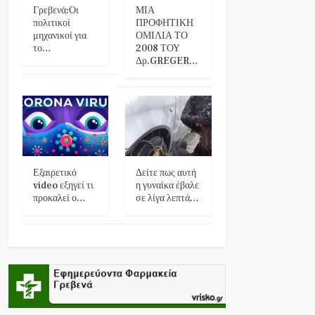
Γρεβενά:Οι
ΜΙΑ
πολιτικοί
ΠΡΟΦΗΤΙΚΗ
μηχανικοί για
ΟΜΙΛΙΑ ΤΟ
το…
2008 ΤΟΥ
Δρ.GREGER…
Εξαιρετικό
Δείτε πως αυτή
video εξηγεί τι
η γυναίκα έβαλε
προκαλεί ο…
σε λίγα λεπτά…