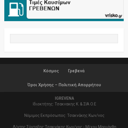
Κόσμος
Γρεβενά
Όροι Χρήσης – Πολιτική Απορρήτου
IGREVENA
Ιδιοκτήτης: Τσακνακης Κ. & ΣΙΑ Ο.Ε
Νόμιμος Εκπρόσωπος: Τσακνάκης Κων/νος
Δ/ντης Σύνταξης:Τσακνάκης Κων/νος - Μίχου Μαριάνθη