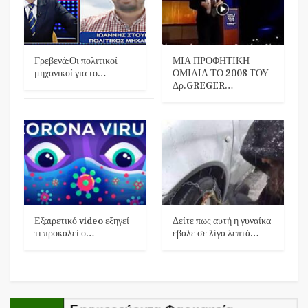
Γρεβενά:Οι πολιτικοί
ΜΙΑ ΠΡΟΦΗΤΙΚΗ
μηχανικοί για το…
ΟΜΙΛΙΑ ΤΟ 2008 ΤΟΥ
Δρ.GREGER…
Εξαιρετικό video εξηγεί
Δείτε πως αυτή η γυναίκα
τι προκαλεί ο…
έβαλε σε λίγα λεπτά…