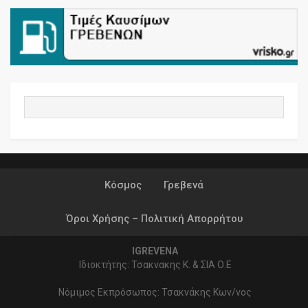
Κόσμος
Γρεβενά
Όροι Χρήσης – Πολιτική Απορρήτου
IGREVENA
Ιδιοκτήτης: Τσακνακης Κ. & ΣΙΑ Ο.Ε
Νόμιμος Εκπρόσωπος: Τσακνάκης Κων/νος