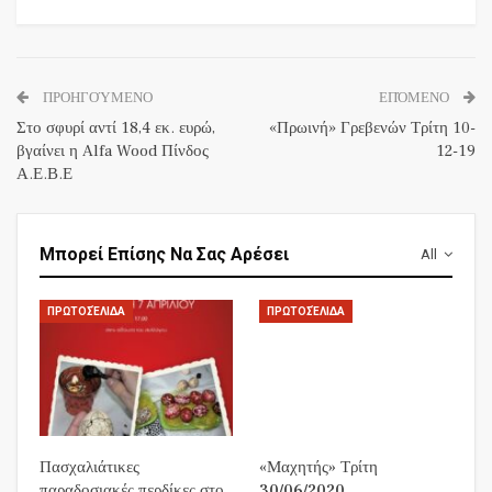
ΠΡΟΗΓΟΎΜΕΝΟ
ΕΠΌΜΕΝΟ
Στο σφυρί αντί 18,4 εκ. ευρώ,
«Πρωινή» Γρεβενών Τρίτη 10-
βγαίνει η Alfa Wood Πίνδος
12-19
Α.Ε.Β.Ε
Μπορεί Επίσης Να Σας Αρέσει
All
ΠΡΩΤΟΣΈΛΙΔΑ
ΠΡΩΤΟΣΈΛΙΔΑ
Πασχαλιάτικες
«Μαχητής» Τρίτη
παραδοσιακές περδίκες στο
30/06/2020