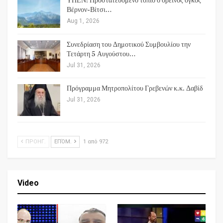
ΥΠΕΝ: Προστατευόμενο τοπίο ο ορεινός όγκος
Βέρνον-Βίτσι…
Aug 1, 2026
Συνεδρίαση του Δημοτικού Συμβουλίου την
Τετάρτη 5 Αυγούστου…
Jul 31, 2026
Πρόγραμμα Μητροπολίτου Γρεβενών κ.κ. Δαβίδ
Jul 31, 2026
ΠΡΟΗΓ.
ΕΠΌΜ.
1 από 972
Video