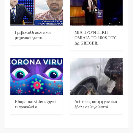
Γρεβενά:Οι πολιτικοί
ΜΙΑ ΠΡΟΦΗΤΙΚΗ
μηχανικοί για το…
ΟΜΙΛΙΑ ΤΟ 2008 ΤΟΥ
Δρ.GREGER…
Εξαιρετικό video εξηγεί
Δείτε πως αυτή η γυναίκα
τι προκαλεί ο…
έβαλε σε λίγα λεπτά…