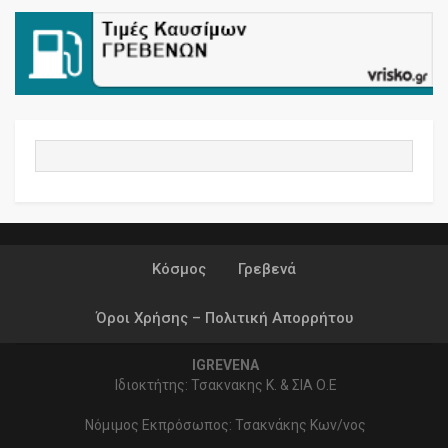
Κόσμος
Γρεβενά
Όροι Χρήσης – Πολιτική Απορρήτου
IGREVENA
Ιδιοκτήτης: Τσακνακης Κ. & ΣΙΑ Ο.Ε
Νόμιμος Εκπρόσωπος: Τσακνάκης Κων/νος