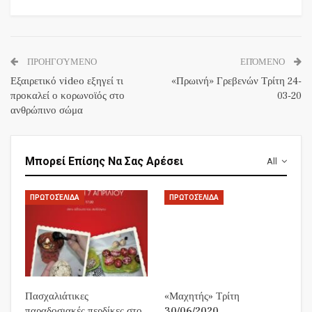
ΠΡΟΗΓΟΎΜΕΝΟ
ΕΠΌΜΕΝΟ
Εξαιρετικό video εξηγεί τι
«Πρωινή» Γρεβενών Τρίτη 24-
προκαλεί ο κορωνοϊός στο
03-20
ανθρώπινο σώμα
Μπορεί Επίσης Να Σας Αρέσει
All
ΠΡΩΤΟΣΈΛΙΔΑ
ΠΡΩΤΟΣΈΛΙΔΑ
Πασχαλιάτικες
«Μαχητής» Τρίτη
παραδοσιακές περδίκες στο
30/06/2020