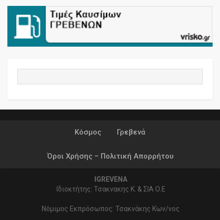
Κόσμος
Γρεβενά
Όροι Χρήσης – Πολιτική Απορρήτου
IGREVENA
Ιδιοκτήτης: Τσακνακης Κ. & ΣΙΑ Ο.Ε
Νόμιμος Εκπρόσωπος: Τσακνάκης Κων/νος