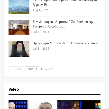
ΥΠΕΝ: Προστατευόμενο τοπίο ο ορεινός όγκος
Βέρνον-Βίτσι…
Aug 1, 2026
Συνεδρίαση του Δημοτικού Συμβουλίου την
Τετάρτη 5 Αυγούστου…
Jul 31, 2026
Πρόγραμμα Μητροπολίτου Γρεβενών κ.κ. Δαβίδ
Jul 31, 2026
ΠΡΟΗΓ.
ΕΠΌΜ.
1 από 972
Video