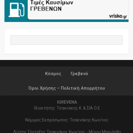
Κόσμος
Γρεβενά
Όροι Χρήσης – Πολιτική Απορρήτου
IGREVENA
Ιδιοκτήτης: Τσακνακης Κ. & ΣΙΑ Ο.Ε
Νόμιμος Εκπρόσωπος: Τσακνάκης Κων/νος
Δ/ντης Σύνταξης:Τσακνάκης Κων/νος - Μίχου Μαριάνθη