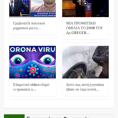
Γρεβενά:Οι πολιτικοί
ΜΙΑ ΠΡΟΦΗΤΙΚΗ
μηχανικοί για το…
ΟΜΙΛΙΑ ΤΟ 2008 ΤΟΥ
Δρ.GREGER…
Εξαιρετικό video εξηγεί
Δείτε πως αυτή η γυναίκα
τι προκαλεί ο…
έβαλε σε λίγα λεπτά…