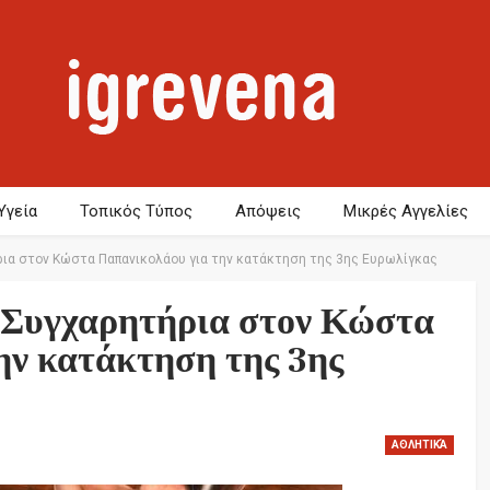
Υγεία
Τοπικός Τύπος
Απόψεις
Μικρές Αγγελίες
ια στον Κώστα Παπανικολάου για την κατάκτηση της 3ης Ευρωλίγκας
 Συγχαρητήρια στον Κώστα
ην κατάκτηση της 3ης
ΑΘΛΗΤΙΚΆ