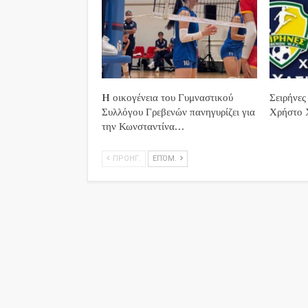
H οικογένεια του Γυμναστικού
Σειρήνες
Συλλόγου Γρεβενών πανηγυρίζει για
Χρήστο 
την Κωνσταντίνα…
ΠΡΟΗΓ.
ΕΠΌΜ.