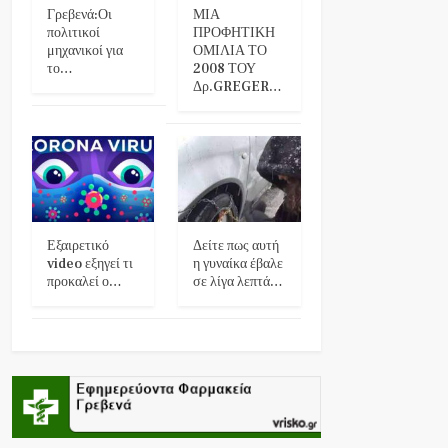
Γρεβενά:Οι
ΜΙΑ
πολιτικοί
ΠΡΟΦΗΤΙΚΗ
μηχανικοί για
ΟΜΙΛΙΑ ΤΟ
το…
2008 ΤΟΥ
Δρ.GREGER…
Εξαιρετικό
Δείτε πως αυτή
video εξηγεί τι
η γυναίκα έβαλε
προκαλεί ο…
σε λίγα λεπτά…