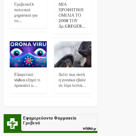
Γρεβενά:Οι
ΜΙΑ
πολιτικοί
ΠΡΟΦΗΤΙΚΗ
μηχανικοί για
ΟΜΙΛΙΑ ΤΟ
το…
2008 ΤΟΥ
Δρ.GREGER…
Εξαιρετικό
Δείτε πως αυτή
video εξηγεί τι
η γυναίκα έβαλε
προκαλεί ο…
σε λίγα λεπτά…