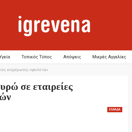
Υγεία
Τοπικός Τύπος
Απόψεις
Μικρές Αγγελίες
ρείες ενημέρωσης οφειλετών
υρώ σε εταιρείες
τών
ΕΛΛΆΔΑ