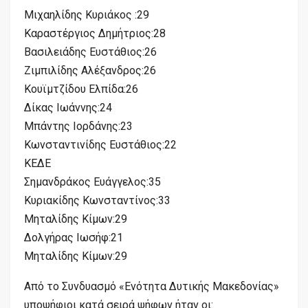
Μιχαηλίδης Κυριάκος :29
Καραστέργιος Δημήτριος:28
Βασιλειάδης Ευστάθιος:26
Ζιμπιλίδης Αλέξανδρος:26
Κουϊμτζίδου Ελπίδα:26
Δίκας Ιωάννης:24
Μπάντης Ιορδάνης:23
Κωνσταντινίδης Ευστάθιος:22
ΚΕΔΕ
Σημανδράκος Ευάγγελος:35
Κυριακίδης Κωνσταντίνος:33
Μηταλίδης Κίμων:29
Δολγήρας Ιωσήφ:21
Μηταλίδης Κίμων:29
Από το Συνδυασμό «Ενότητα Δυτικής Μακεδονίας»
υποψήφιοι κατά σειρά ψήφων ήταν οι: