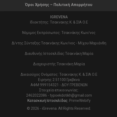
Όροι Χρήσης – Πολιτική Απορρήτου
IGREVENA
Ιδιοκτήτης: Τσακνακης Κ. & ΣΙΑ Ο.Ε
Νόμιμος Εκπρόσωπος: Τσακνάκης Κων/νος
Δ/ντης Σύνταξης:Τσακνάκης Κων/νος - Μίχου Μαριάνθη
Διευθυνής Ιστοσελίδας:Τσακνάκη Μαρία
Διαχειριστής:Τσακνάκη Μαρία
Δικαιούχος Ονόματος: Τσακνακης Κ. & ΣΙΑ Ο.Ε
Ειρηνης 2 51100 Γρεβενα
ΑΦΜ 999154321 - ΔΟΥ ΓΡΕΒΕΝΩΝ
Στοιχεία επικοινωνίας:
2462022086 - typoekdotikh@gmail.com
Κατασκευή Ιστοσελίδας:
PrimeWebify
© 2026 - iGrevena. All Rights Reserved.