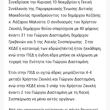
Συνεδρίασε την Κυριακή 10 Νοεμβρίου η Γενική
Συνέλευση της Περιφερειακής Ένωσης Δυτικής
Μακεδονίας προεδρεύοντος του δημάρχου Κοζάνης
κ. Λάζαρου Μαλούτα .Ο συνδυασμός του Χρήστου
Ζευκλή, δημάρχου Βοΐου υπερίσχυσε με 40 ψήφους
έναντι 31 του Γιώργου Δασταμάνη, δημάρχου
Γρεβενών και 5 της Λαϊκής Συσπείρωσης . Στην
ΚΕΔΕ η κατανομή των εδρών(πέντε) ήταν ξεκάθαρη,
ενώ στην ΠΕΔ η όγδοη έδρα μπήκε σε κλήρωση με
τυχερή την Ενότητα του Γιώργου Δασταμάνη.
Έτσι στην ΠΕΔ οι οχτώ έδρες μοιράζονται 4-4
μεταξύ Χρήστου Ζευκλή και Γιώργου Δασταμάνη,
ενώ στην ΚΕΔΕ είναι 3 υπέρ του Χρήστου Ζευκλή
έναντι 2 του Γιώργου Δασταμάνη με τη Λαϊκή
Συσπείρωση να μένει εκτός οργάνων .
Από την ψηφοφορία ορίστηκαν οι πέντε δημοτικοί