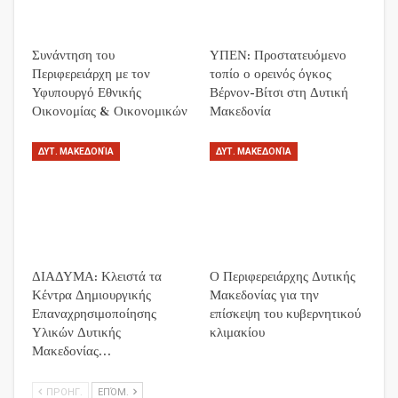
Συνάντηση του
ΥΠΕΝ: Προστατευόμενο
Περιφερειάρχη με τον
τοπίο ο ορεινός όγκος
Υφυπουργό Εθνικής
Βέρνον-Βίτσι στη Δυτική
Οικονομίας & Οικονομικών
Μακεδονία
ΔΥΤ. ΜΑΚΕΔΟΝΊΑ
ΔΥΤ. ΜΑΚΕΔΟΝΊΑ
ΔΙΑΔΥΜΑ: Κλειστά τα
Ο Περιφερειάρχης Δυτικής
Κέντρα Δημιουργικής
Μακεδονίας για την
Επαναχρησιμοποίησης
επίσκεψη του κυβερνητικού
Υλικών Δυτικής
κλιμακίου
Μακεδονίας…
ΠΡΟΗΓ.
ΕΠΌΜ.