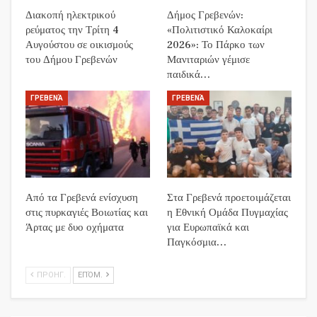
Διακοπή ηλεκτρικού
Δήμος Γρεβενών:
ρεύματος την Τρίτη 4
«Πολιτιστικό Καλοκαίρι
Αυγούστου σε οικισμούς
2026»: Το Πάρκο των
του Δήμου Γρεβενών
Μανιταριών γέμισε
παιδικά…
ΓΡΕΒΕΝΆ
ΓΡΕΒΕΝΆ
Από τα Γρεβενά ενίσχυση
Στα Γρεβενά προετοιμάζεται
στις πυρκαγιές Βοιωτίας και
η Εθνική Ομάδα Πυγμαχίας
Άρτας με δυο οχήματα
για Ευρωπαϊκά και
Παγκόσμια…
ΠΡΟΗΓ.
ΕΠΌΜ.