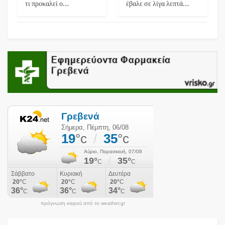
τι προκαλεί ο…
έβαλε σε λίγα λεπτά…
πρόγνωση καιρού από το weather.gr