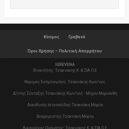
Κόσμος
Γρεβενά
Όροι Χρήσης – Πολιτική Απορρήτου
IGREVENA
Ιδιοκτήτης: Τσακνακης Κ. & ΣΙΑ Ο.Ε
Νόμιμος Εκπρόσωπος: Τσακνάκης Κων/νος
Δ/ντης Σύνταξης:Τσακνάκης Κων/νος - Μίχου Μαριάνθη
Διευθυνής Ιστοσελίδας:Τσακνάκη Μαρία
Διαχειριστής:Τσακνάκη Μαρία
Δικαιούχος Ονόματος: Τσακνακης Κ. & ΣΙΑ Ο.Ε