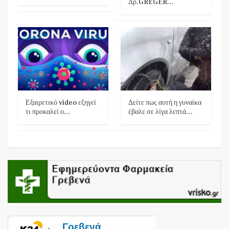
Δρ.GREGER…
Εξαιρετικό video εξηγεί
Δείτε πως αυτή η γυναίκα
τι προκαλεί ο…
έβαλε σε λίγα λεπτά…