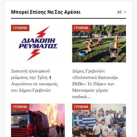
Μπορεί Επίσης Να Σας Αρέσει
All
ΓΡΕΒΕΝΆ
ΓΡΕΒΕΝΆ
Διακοπή ηλεκτρικού
Δήμος Γρεβενών:
ρεύματος την Τρίτη 4
«Πολιτιστικό Καλοκαίρι
Αυγούστου σε οικισμούς
2026»: Το Πάρκο των
του Δήμου Γρεβενών
Μανιταριών γέμισε
παιδικά…
ΓΡΕΒΕΝΆ
ΓΡΕΒΕΝΆ