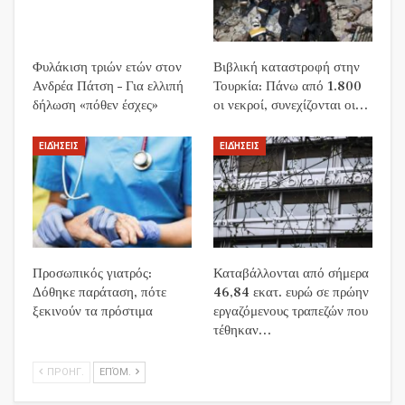
Φυλάκιση τριών ετών στον
Βιβλική καταστροφή στην
Ανδρέα Πάτση – Για ελλιπή
Τουρκία: Πάνω από 1.800
δήλωση «πόθεν έσχες»
οι νεκροί, συνεχίζονται οι…
ΕΙΔΉΣΕΙΣ
ΕΙΔΉΣΕΙΣ
Προσωπικός γιατρός:
Καταβάλλονται από σήμερα
Δόθηκε παράταση, πότε
46,84 εκατ. ευρώ σε πρώην
ξεκινούν τα πρόστιμα
εργαζόμενους τραπεζών που
τέθηκαν…
ΠΡΟΗΓ.
ΕΠΌΜ.