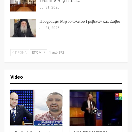
Τετάρτη 5 Αυγούστου…
Jul 31, 2026
Πρόγραμμα Μητροπολίτου Γρεβενών κ.κ. Δαβίδ
Jul 31, 2026
ΠΡΟΗΓ.
ΕΠΌΜ.
1 από 972
Video