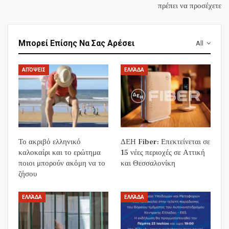
πρέπει να προσέχετε
Μπορεί Επίσης Να Σας Αρέσει
All
ΑΠΌΨΕΙΣ
ΕΛΛΆΔΑ
Το ακριβό ελληνικό
ΔΕΗ Fiber: Επεκτείνεται σε
καλοκαίρι και το ερώτημα
15 νέες περιοχές σε Αττική
ποιοι μπορούν ακόμη να το
και Θεσσαλονίκη
ζήσου
ΕΛΛΆΔΑ
ΕΛΛΆΔΑ