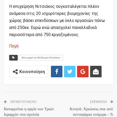
Η επιχείρηση Νιτσιάκος συγκαταλέγεται πλέον
ανάµεσα στις 20 ισχυρότερες βιοµηχανίες της
χώρας βάσει επενδύσεων με ύκλο εργασιών πάνω
από 250εκ. Ευρώ ενώ απασχολεί πανελλαδικά
περισσότερα από 750 εργαζομένους.
Πηγή
άδικο χαμό του Θεόδωρου Νιτσιάκου
Κοινοποίηση
ΠΡΟΗΓΟΎΜΕΝΟ
ΕΠΌΜΕΝΟ
Καταργείται η αργία των Τριών
Κινητά: Χρεώσεις σοκ από
Ιεραρχών στα σχολεία
πενταψήφια νούμερα – Τι