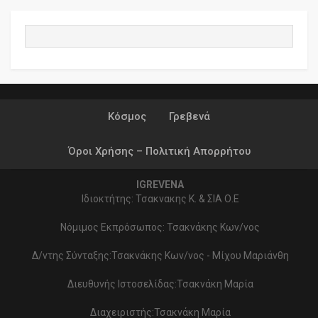
Κόσμος
Γρεβενά
Όροι Χρήσης – Πολιτική Απορρήτου
IGREVENA
Ιδιοκτήτης: Τσακνακης Κ. & ΣΙΑ Ο.Ε
Νόμιμος Εκπρόσωπος: Τσακνάκης Κων/νος
Δ/ντης Σύνταξης:Τσακνάκης Κων/νος - Μίχου Μαριάνθη
Διευθυνής Ιστοσελίδας:Τσακνάκη Μαρία
Διαχειριστής:Τσακνάκη Μαρία