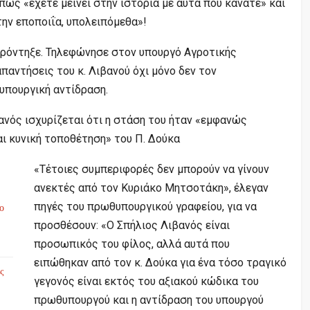
ως «έχετε μείνει στην ιστορία με αυτά που κάνατε» και
την εποποιΐα, υπολειπόμεθα»!
ρόντηξε. Τηλεφώνησε στον υπουργό Αγροτικής
απαντήσεις του κ. Λιβανού όχι μόνο δεν τον
υπουργική αντίδραση.
βανός ισχυρίζεται ότι η στάση του ήταν «εμφανώς
ι κυνική τοποθέτηση» του Π. Δούκα
«Τέτοιες συμπεριφορές δεν μπορούν να γίνουν
ανεκτές από τον Κυριάκο Μητσοτάκη», έλεγαν
πηγές του πρωθυπουργικού γραφείου, για να
το
προσθέσουν: «Ο Σπήλιος Λιβανός είναι
προσωπικός του φίλος, αλλά αυτά που
ειπώθηκαν από τον κ. Δούκα για ένα τόσο τραγικό
ς
γεγονός είναι εκτός του αξιακού κώδικα του
πρωθυπουργού και η αντίδραση του υπουργού