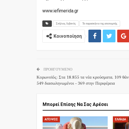
www.iefimerida.gr
Σπήλιος Λιβανός
Το παρασκήνιο της αποπομπής
Κοινοποίηση
ΠΡΟΗΓΟΎΜΕΝΟ
Κορωνοϊός: Στα 18.855 τα νέα κρούσματα, 109 θάν
549 διασωληνωμένοι – 369 στην Περιφέρεια
Μπορεί Επίσης Να Σας Αρέσει
ΑΠΌΨΕΙΣ
ΕΛΛΆΔΑ