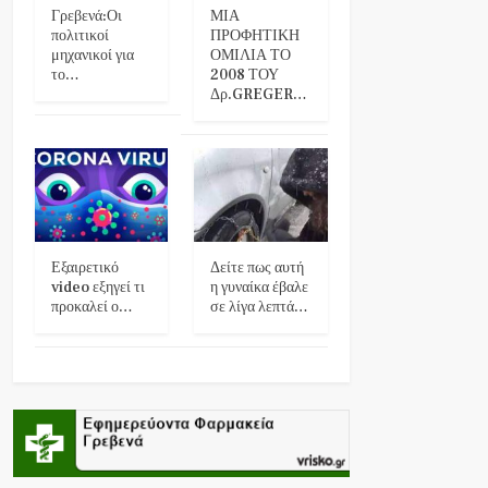
Γρεβενά:Οι
ΜΙΑ
πολιτικοί
ΠΡΟΦΗΤΙΚΗ
μηχανικοί για
ΟΜΙΛΙΑ ΤΟ
το…
2008 ΤΟΥ
Δρ.GREGER…
Εξαιρετικό
Δείτε πως αυτή
video εξηγεί τι
η γυναίκα έβαλε
προκαλεί ο…
σε λίγα λεπτά…