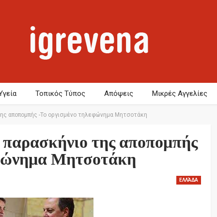
Υγεία
Τοπικός Τύπος
Απόψεις
Μικρές Αγγελίες
 της αποπομπής -Το οργισμένο τηλεφώνημα Μητσοτάκη
ο παρασκήνιο της αποπομπής
εφώνημα Μητσοτάκη
ΕΛΛΆΔΑ