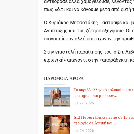
αντέδρασε αλλά χαμογελούσε, λέγοντας π
πως «ό,τι και να κάνουμε μετά από αυτή 
Ο Κυριάκος Μητσοτάκης… άστραψε και β
Ανάπτυξης και του ζήτησε εξηγήσεις. Οι 
ικανοποίησαν αλλά επιτάχυναν την πρωθ
Στην επιστολή παραίτησής του, ο Σπ. Λι
ειρωνική» απέναντι στην «απαράδεκτη κα
ΠΑΡΌΜΟΙΑ ΆΡΘΡΑ
Το ακριβό ελληνικό καλοκαίρι και 
ερώτημα ποιοι μπορούν…
Jul 27, 2026
ΔΕΗ Fiber: Επεκτείνεται σε 15 νέε
περιοχές σε Αττική και…
Jul 24, 2026