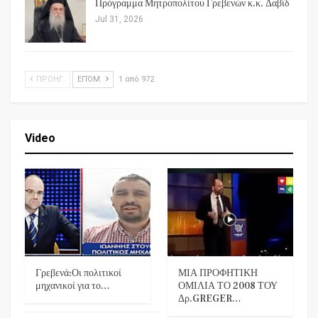
Πρόγραμμα Μητροπολίτου Γρεβενών κ.κ. Δαβίδ
Jul 31, 2026
ΠΡΟΗΓ.
ΕΠΌΜ.
1 από 972
Video
Γρεβενά:Οι πολιτικοί
ΜΙΑ ΠΡΟΦΗΤΙΚΗ
μηχανικοί για το…
ΟΜΙΛΙΑ ΤΟ 2008 ΤΟΥ
Δρ.GREGER…