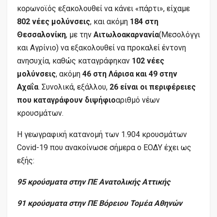
κορωνοϊός εξακολουθεί να κάνει «πάρτι», είχαμε
802 νέες μολύνσεις
, και ακόμη
184 στη
Θεσσαλονίκη
, με την
Αιτωλοακαρνανία
(Μεσολόγγι
και Αγρίνιο) να εξακολουθεί να προκαλεί έντονη
ανησυχία, καθώς καταγράφηκαν
102 νέες
μολύνσεις
, ακόμη
46 στη Λάρισα και 49 στην
Αχαΐα
. Συνολικά, εξάλλου,
26 είναι οι περιφέρειες
που καταγράφουν διψήφιο
αριθμό νέων
κρουσμάτων.
Η γεωγραφική κατανομή των 1.904 κρουσμάτων
Covid-19 που ανακοίνωσε σήμερα ο ΕΟΔΥ έχει ως
εξής:
95 κρούσματα στην ΠΕ Ανατολικής Αττικής
91 κρούσματα στην ΠΕ Βόρειου Τομέα Αθηνών