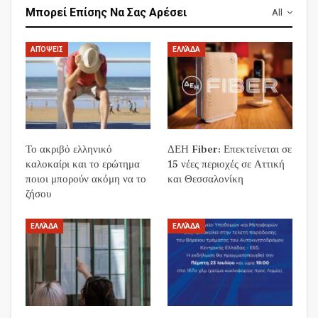
Μπορεί Επίσης Να Σας Αρέσει
All
ΑΠΌΨΕΙΣ
ΕΛΛΆΔΑ
Το ακριβό ελληνικό
ΔΕΗ Fiber: Επεκτείνεται σε
καλοκαίρι και το ερώτημα
15 νέες περιοχές σε Αττική
ποιοι μπορούν ακόμη να το
και Θεσσαλονίκη
ζήσου
ΕΛΛΆΔΑ
ΕΛΛΆΔΑ