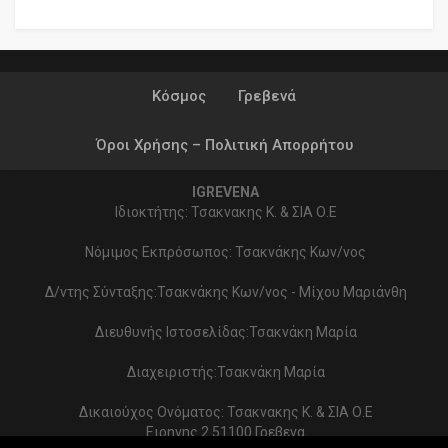
Κόσμος
Γρεβενά
Όροι Χρήσης – Πολιτική Απορρήτου
IGREVENA
Ιδιοκτήτης: Τσακνακης Κ. & ΣΙΑ Ο.Ε
Νόμιμος Εκπρόσωπος: Τσακνάκης Κων/νος
Δ/ντης Σύνταξης:Τσακνάκης Κων/νος - Μίχου Μαριάνθη
Διευθυνής Ιστοσελίδας:Τσακνάκη Μαρία
Διαχειριστής:Τσακνάκη Μαρία
Δικαιούχος Ονόματος: Τσακνακης Κ. & ΣΙΑ Ο.Ε
Ειρηνης 2 51100 Γρεβενα