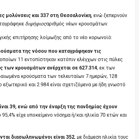
έες μολύνσεις και 337 στη Θεσσαλονίκη
, ενώ ξεπερνούν
καταγράφηκε
διψήφιος
αριθμός νέων κρουσμάτων.
γικής επιτήρησης λοίμωξης από το νέο κορωνοϊό:
ρούσματα της νόσου που καταγράφηκαν τις
ν οποίων 11 εντοπίστηκαν κατόπιν ελέγχων στις πύλες
ς των κρουσμάτων ανέρχεται σε 627.314
, εκ των
βαιωμένα κρούσματα των τελευταίων 7 ημερών, 128
ο εξωτερικό και 2.984 είναι σχετιζόμενα με ήδη γνωστό
ίναι 39, ενώ από την έναρξη της πανδημίας έχουν
Το 95,4% είχε υποκείμενο νόσημα ή/και ηλικία 70 ετών και
ται διασωληνωμένοι είναι 352
, με διάμεση ηλικία τους