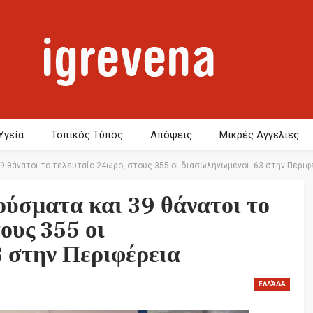
Υγεία
Τοπικός Τύπος
Απόψεις
Μικρές Αγγελίες
39 θάνατοι το τελευταίο 24ωρο, στους 355 οι διασωληνωμένοι- 63 στην Περιφ
ούσματα και 39 θάνατοι το
ους 355 οι
 στην Περιφέρεια
ΕΛΛΆΔΑ