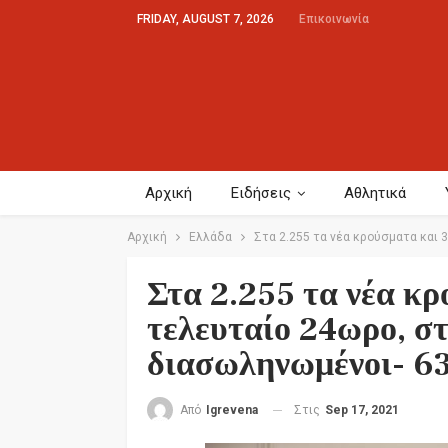
FRIDAY, AUGUST 7, 2026
Επικοινωνία
Αρχική
Ειδήσεις
Αθλητικά
Αρχική
Ελλάδα
Στα 2.255 τα νέα κρούσματα και 
Στα 2.255 τα νέα κρ
τελευταίο 24ωρο, στ
διασωληνωμένοι- 63
Στις
Sep 17, 2021
Από
Igrevena