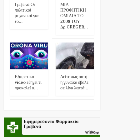
Γρεβενά:Οι
ΜΙΑ
πολιτικοί
ΠΡΟΦΗΤΙΚΗ
μηχανικοί για
ΟΜΙΛΙΑ ΤΟ
το…
2008 ΤΟΥ
Δρ.GREGER…
Εξαιρετικό
Δείτε πως αυτή
video εξηγεί τι
η γυναίκα έβαλε
προκαλεί ο…
σε λίγα λεπτά…