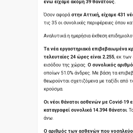
ενώ είχαμε ακόμη 39 θανάτους.
Όσον αφορά
στην Αττική, είχαμε 431 ν
τις 35 οι συνολικές περιφέρειες όπου 
Αναλυτικά η ημερήσια έκθεση επιδημιολο
Τα νέα εργαστηριακά επιβεβαιωμένα κ
τελευταίες 24 ώρες είναι 2.255
, εκ τω
εισόδου της χώρας.
Ο συνολικός αριθμό
οποίων 51.0% άνδρες. Με βάση τα επιβε
θεωρούνται σχετιζόμενα με ταξίδι από τ
κρούσμα.
Οι νέοι θάνατοι ασθενών με Covid-19 ε
καταγραφεί συνολικά 14.394 θάνατοι
. 
άνω.
Ο αριθμός των ασθενών που νοσηλεύον