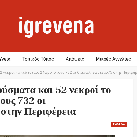
Υγεία
Τοπικός Τύπος
Απόψεις
Μικρές Αγγελίες
52 νεκροί το τελευταίο 24ωρο, στους 732 οι διασωληνωμένοι-75 στην Περιφέ
ούσματα και 52 νεκροί το
ους 732 οι
στην Περιφέρεια
ΕΛΛΆΔΑ