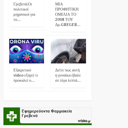
Γρεβενά:Οι
ΜΙΑ
πολιτικοί
ΠΡΟΦΗΤΙΚΗ
μηχανικοί για
ΟΜΙΛΙΑ ΤΟ
το…
2008 ΤΟΥ
Δρ.GREGER…
Εξαιρετικό
Δείτε πως αυτή
video εξηγεί τι
η γυναίκα έβαλε
προκαλεί ο…
σε λίγα λεπτά…