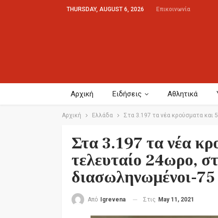
THURSDAY, AUGUST 6, 2026
Επικοινωνία
Αρχική
Ειδήσεις
Αθλητικά
Αρχική
Ελλάδα
Στα 3.197 τα νέα κρούσματα και 
Στα 3.197 τα νέα κρ
τελευταίο 24ωρο, στ
διασωληνωμένοι-75 
Στις
May 11, 2021
Από
Igrevena