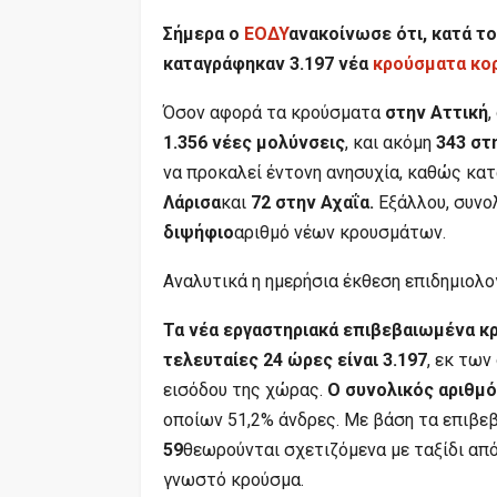
Σήμερα ο
ΕΟΔΥ
ανακοίνωσε ότι, κατά το
καταγράφηκαν 3.197 νέα
κρούσματα κο
Όσον αφορά τα κρούσματα
στην Αττική
,
1.356 νέες μολύνσεις
, και ακόμη
343 στ
να προκαλεί έντονη ανησυχία, καθώς κ
Λάρισα
και
72 στην Αχαΐα.
Εξάλλου, συνο
διψήφιο
αριθμό νέων κρουσμάτων.
Αναλυτικά η ημερήσια έκθεση επιδημιολο
Τα νέα εργαστηριακά επιβεβαιωμένα κ
τελευταίες 24 ώρες είναι 3.197
, εκ τω
εισόδου της χώρας.
Ο συνολικός αριθμό
οποίων 51,2% άνδρες. Με βάση τα επιβε
59
θεωρούνται σχετιζόμενα με ταξίδι απ
γνωστό κρούσμα.