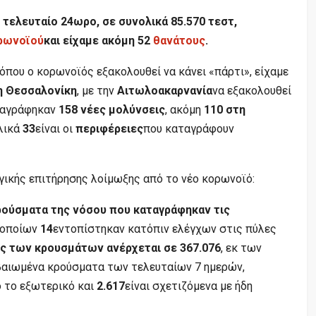
 τελευταίο 24ωρο, σε συνολικά 85.570 τεστ,
ρωνοϊού
και είχαμε ακόμη 52
θανάτους
.
 όπου ο κορωνοϊός εξακολουθεί να κάνει «πάρτι», είχαμε
η Θεσσαλονίκη
, με την
Αιτωλοακαρνανία
να εξακολουθεί
αταγράφηκαν
158 νέες μολύνσεις
, ακόμη
110 στη
λικά
33
είναι οι
περιφέρειες
που καταγράφουν
γικής επιτήρησης λοίμωξης από το νέο κορωνοϊό:
ρούσματα της νόσου που καταγράφηκαν τις
ν οποίων
14
εντοπίστηκαν κατόπιν ελέγχων στις πύλες
ς των κρουσμάτων ανέρχεται σε 367.076
, εκ των
βαιωμένα κρούσματα των τελευταίων 7 ημερών,
ό το εξωτερικό και
2.617
είναι σχετιζόμενα με ήδη