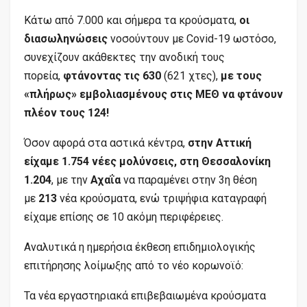
Κάτω από 7.000 και σήμερα τα κρούσματα,
οι
διασωληνώσεις
νοσούντουν με Covid-19 ωστόσο,
συνεχίζουν ακάθεκτες την ανοδική τους
πορεία,
φτάνοντας τις 630
(621 χτες),
με τους
«πλήρως» εμβολιασμένους στις ΜΕΘ να φτάνουν
πλέον τους 124!
Όσον αφορά στα αστικά κέντρα,
στην Αττική
είχαμε 1.754 νέες μολύνσεις, στη Θεσσαλονίκη
1.204
, με την
Αχαΐα
να παραμένει στην 3η θέση
με
213
νέα κρούσματα, ενώ τριψήφια καταγραφή
είχαμε επίσης σε 10 ακόμη περιφέρειες.
Αναλυτικά η ημερήσια έκθεση επιδημιολογικής
επιτήρησης λοίμωξης από το νέο κορωνοϊό:
Τα νέα εργαστηριακά επιβεβαιωμένα κρούσματα