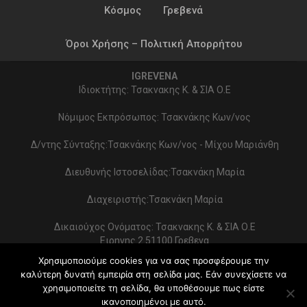
Κόσμος
Γρεβενά
Όροι Χρήσης – Πολιτική Απορρήτου
IGREVENA
Ιδιοκτήτης: Τσακνακης Κ. & ΣΙΑ Ο.Ε
Νόμιμος Εκπρόσωπος: Τσακνάκης Κων/νος
Δ/ντης Σύνταξης:Τσακνάκης Κων/νος - Μίχου Μαριάνθη
Διευθυνής Ιστοσελίδας:Τσακνάκη Μαρία
Διαχειριστής:Τσακνάκη Μαρία
Δικαιούχος Ονόματος: Τσακνακης Κ. & ΣΙΑ Ο.Ε
Ειρηνης 2 51100 Γρεβενα
ΑΦΜ 999154321 - ΔΟΥ ΓΡΕΒΕΝΩΝ
Χρησιμοποιούμε cookies για να σας προσφέρουμε την
Στοιχεία επικοινωνίας:
καλύτερη δυνατή εμπειρία στη σελίδα μας. Εάν συνεχίσετε να
2462022086 - typoekdotikh@gmail.com
χρησιμοποιείτε τη σελίδα, θα υποθέσουμε πως είστε
Κατασκευή Ιστοσελίδας:
PrimeWebify
ικανοποιημένοι με αυτό.