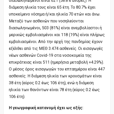
διασωληνωμένοι είναι 621 (58.8% άνδρες). Η
διάμεση ηλικία τους είναι 65 έτη. To 80.7% έχει
υποκείμενο νόσημα ή/και ηλικία 70 ετών και άνω.
Μεταξύ των ασθενών που νοσηλεύονται
διασωληνωμένοι, 503 (81%) είναι ανεμβολίαστοι ή
μερικώς εμβολιασμένοι και 118 (19%) είναι πλήρως
εμβολιασμένοι. Από την αρχή της πανδημίας έχουν
εξέλθει από τις ΜΕΘ 3.474 ασθενείς. Οι εισαγωγές
νέων ασθενών Covid-19 στα νοσοκομεία της
επικράτειας είναι 511 (ημερήσια μεταβολή +4.29%).
Ο μέσος όρος εισαγωγών του επταημέρου είναι 447
ασθενείς. Η διάμεση ηλικία των κρουσμάτων είναι
38 έτη (εύρος 0.2 έως 106 έτη), ενώ η διάμεση
ηλικία των θανόντων είναι 78 έτη (εύρος 0.2 έως
106 έτη).
Η γεωγραφική κατανομή έχει ως εξής: