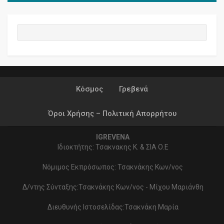
Κόσμος
Γρεβενά
Όροι Χρήσης – Πολιτική Απορρήτου
IGREVENA
Ιδιοκτήτης: Τσακνακης Κ. & ΣΙΑ Ο.Ε
Νόμιμος Εκπρόσωπος: Τσακνάκης Κων/νος
Δ/ντης Σύνταξης:Τσακνάκης Κων/νος - Μίχου Μαριάνθη
Διευθυνής Ιστοσελίδας:Τσακνάκη Μαρία