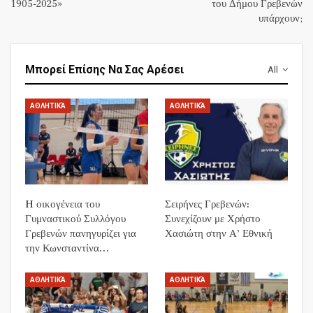
1905-2025»
του Δήμου Γρεβενών
υπάρχουν;
Μπορεί Επίσης Να Σας Αρέσει
All
ΑΘΛΗΤΙΚΆ
ΑΘΛΗΤΙΚΆ
H οικογένεια του
Σειρήνες Γρεβενών:
Γυμναστικού Συλλόγου
Συνεχίζουν με Χρήστο
Γρεβενών πανηγυρίζει για
Χασιώτη στην Α’ Εθνική
την Κωνσταντίνα…
ΑΘΛΗΤΙΚΆ
ΑΘΛΗΤΙΚΆ