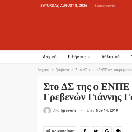
SATURDAY, AUGUST 8, 2026
Επικοινωνία
Αρχική
Ειδήσεις
Αθλητικά
Αρχική
Γρεβενά
Στο ΔΣ της o ΕΝΠΕ αντιπεριφερει
Στο ΔΣ της o ΕΝΠΕ 
Γρεβενών Γιάννης Γ
Στις
Nov 14, 2019
Από
Igrevena
Κοινοποίηση