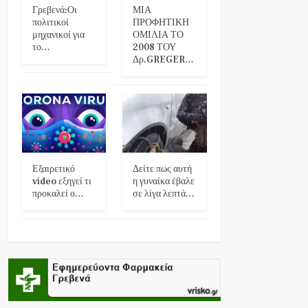
Γρεβενά:Οι
ΜΙΑ
πολιτικοί
ΠΡΟΦΗΤΙΚΗ
μηχανικοί για
ΟΜΙΛΙΑ ΤΟ
το…
2008 ΤΟΥ
Δρ.GREGER…
Εξαιρετικό
Δείτε πως αυτή
video εξηγεί τι
η γυναίκα έβαλε
προκαλεί ο…
σε λίγα λεπτά…