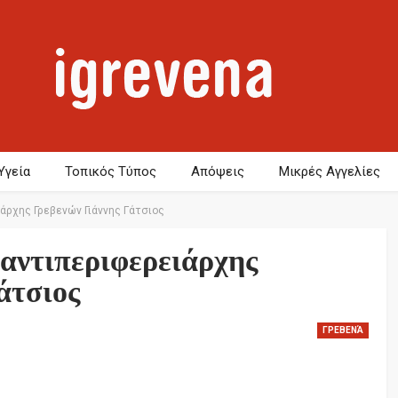
Υγεία
Τοπικός Τύπος
Απόψεις
Μικρές Αγγελίες
άρχης Γρεβενών Γιάννης Γάτσιος
αντιπεριφερειάρχης
άτσιος
ΓΡΕΒΕΝΆ