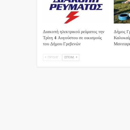
Διακοπή ηλεκτρικού ρεύματος την
Δήμος Γρ
Τρίτη 4 Αυγούστου σε οικισμούς
Καλοκαί
του Δήμου Γρεβενών
Μανιταρι
ΠΡΟΗΓ.
ΕΠΌΜ.