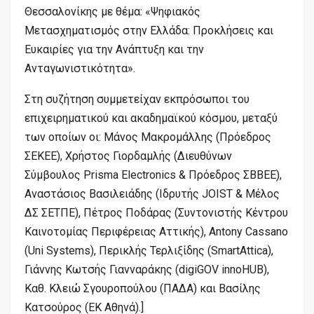
Θεσσαλονίκης με θέμα: «Ψηφιακός
Μετασχηματισμός στην Ελλάδα: Προκλήσεις και
Ευκαιρίες για την Ανάπτυξη και την
Ανταγωνιστικότητα».
Στη συζήτηση συμμετείχαν εκπρόσωποι του
επιχειρηματικού και ακαδημαϊκού κόσμου, μεταξύ
των οποίων οι: Μάνος Μακρομάλλης (Πρόεδρος
ΣΕΚΕΕ), Χρήστος Γιορδαμλής (Διευθύνων
Σύμβουλος Prisma Electronics & Πρόεδρος ΣΒΒΕΕ),
Αναστάσιος Βασιλειάδης (Ιδρυτής JOIST & Μέλος
ΔΣ ΣΕΤΠΕ), Πέτρος Ποδάρας (Συντονιστής Κέντρου
Καινοτομίας Περιφέρειας Αττικής), Antony Cassano
(Uni Systems), Περικλής Τερλιξίδης (SmartAttica),
Γιάννης Κωτσής Γιανναράκης (digiGOV innoHUB),
Καθ. Κλειώ Σγουροπούλου (ΠΑΔΑ) και Βασίλης
Κατσούρος (ΕΚ Αθηνά).]