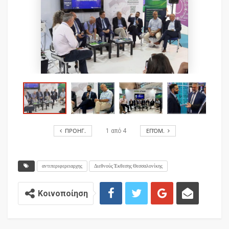
ΠΡΟΗΓ.
ΕΠΌΜ.
1
από
4
αντιπεριφερειαρχης
Διεθνούς Έκθεσης Θεσσαλονίκης
Κοινοποίηση