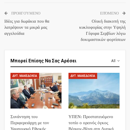
ΠΡΟΗΓΟΎΜΕΝΟ
ΕΠΌΜΕΝΟ
Ιδέες για δωράκια που θα
Ολική διακοπή της
λατρέψουν τα μικρά μας
κυκλοφορίας στην Υψηλή
αγγελούδια
Γέφυρα Σερβίων λόγω
δοκιμαστικών φορτίσεων
Μπορεί Επίσης Να Σας Αρέσει
All
ΔΥΤ. ΜΑΚΕΔΟΝΊΑ
ΔΥΤ. ΜΑΚΕΔΟΝΊΑ
Συνάντηση του
ΥΠΕΝ: Προστατευόμενο
Περιφερειάρχη με τον
τοπίο ο ορεινός όγκος
Υφυπουργό Εθνικής
Βέρνον-Βίτσι στη Δυτική