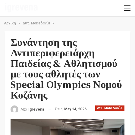
Αρχική
Δυτ. Μακεδονία
Συνάντηση της
Αντιπεριφερειάρχη
Παιδείας & Αθλητισμού
με τους αθλητές των
Special Olympics Νομού
Κοζάνης
ΔΥΤ. ΜΑΚΕΔΟΝΊΑ
Στις
May 14, 2026
Από
Igrevena