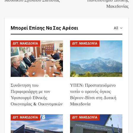
Μουσικού Σχολείου Σιάτιστας
Πανεπιστήμιο Δυτικής
Μακεδονίας
Μπορεί Επίσης Να Σας Αρέσει
All
ΔΥΤ. ΜΑΚΕΔΟΝΊΑ
ΔΥΤ. ΜΑΚΕΔΟΝΊΑ
Συνάντηση του
ΥΠΕΝ: Προστατευόμενο
Περιφερειάρχη με τον
τοπίο ο ορεινός όγκος
Υφυπουργό Εθνικής
Βέρνον-Βίτσι στη Δυτική
Οικονομίας & Οικονομικών
Μακεδονία
ΔΥΤ. ΜΑΚΕΔΟΝΊΑ
ΔΥΤ. ΜΑΚΕΔΟΝΊΑ