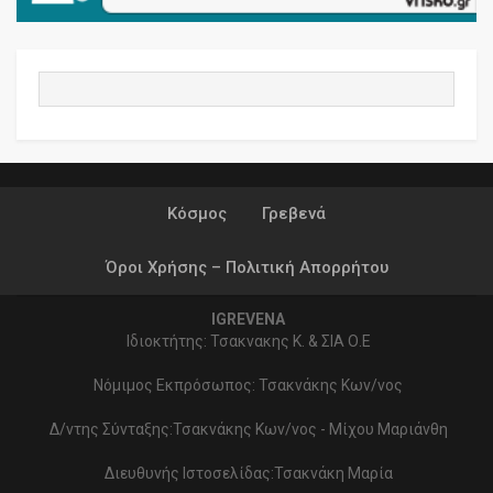
Κόσμος
Γρεβενά
Όροι Χρήσης – Πολιτική Απορρήτου
IGREVENA
Ιδιοκτήτης: Τσακνακης Κ. & ΣΙΑ Ο.Ε
Νόμιμος Εκπρόσωπος: Τσακνάκης Κων/νος
Δ/ντης Σύνταξης:Τσακνάκης Κων/νος - Μίχου Μαριάνθη
Διευθυνής Ιστοσελίδας:Τσακνάκη Μαρία