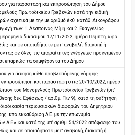
ρου για παράσταση και εκπροσώπηση του Δήμου
ομελούς Πρωτοδικείου Γρεβενών κατά την ειδική
ρών σχετικά με την με αριθμό έκθ. κατάθ. Δικογράφου
ωγή των: 1. Δέσποινας Μίμη και 2. Ευαγγελίας
ημερομηνία δικασίμου 17/11/2022, ημέρα Πέμπτη, ώρα
καθώς και σε οποιαδήποτε μετ’ αναβολή, διακοπή ή
οντας σε όλες τις απαραίτητες ενέργειες προκειμένου
αι επαρκώς τα συμφέροντα του Δήμου
ρου για άσκηση κάθε προβλεπόμενης νόμιμης
 η εκπροσώπηση και παράσταση στις 20/10/2022, ημέρα
νώπιον του Μονομελούς Πρωτοδικείου Γρεβενών (υπ’
εσης δικ. Εφέσεως / αριθμ. Πιν 9), κατά τη συζήτηση
 διαδικασία περιουσιακών διαφορών του Δημητρίου
της υπό εκκαθάριση Α.Ε. με την επωνυμία
ν Α.Ε.» και κατά της υπ’ αριθμ. 54/2022 απόφασης του
θώς και σε οποιαδήποτε μετ’ αναβολή, διακοπή ή