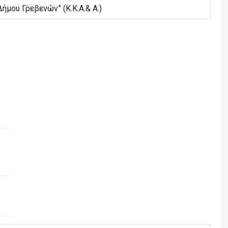
μου Γρεβενών” (Κ.Κ.Α.& Α.)