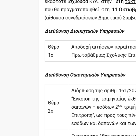
εκάστοτε ισχύουσα ΚΥΑ, στην
21η
τακτ
που θα πραγματοποιηθεί στη
11 Οκτωβρί
(αίθουσα συνεδριάσεων Δημοτικού Συμβου
Διεύθυνση Διοικητικών Υπηρεσιών
Θέμα
Αποδοχή αιτήσεων παραίτηση
1ο
Πρωτοβάθμιας Σχολικής Επι
Διεύθυνση Οικονομικών Υπηρεσιών
Διόρθωση της αριθμ. 161/20
“Έγκριση της τριμηνιαίας έ
Θέμα
ου
δαπανών – εσόδων 2
τριμή
2ο
Επιτροπή”, ως προς τους π
εσόδων και δαπανών και των