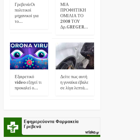
Γρεβενά:Οι
ΜΙΑ
πολιτικοί
ΠΡΟΦΗΤΙΚΗ
μηχανικοί για
ΟΜΙΛΙΑ ΤΟ
το…
2008 ΤΟΥ
Δρ.GREGER…
Εξαιρετικό
Δείτε πως αυτή
video εξηγεί τι
η γυναίκα έβαλε
προκαλεί ο…
σε λίγα λεπτά…