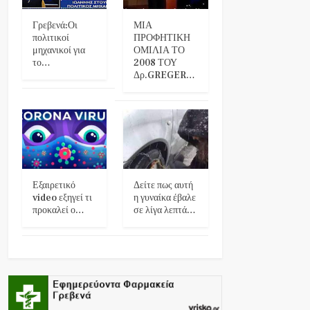
Γρεβενά:Οι
ΜΙΑ
πολιτικοί
ΠΡΟΦΗΤΙΚΗ
μηχανικοί για
ΟΜΙΛΙΑ ΤΟ
το…
2008 ΤΟΥ
Δρ.GREGER…
Εξαιρετικό
Δείτε πως αυτή
video εξηγεί τι
η γυναίκα έβαλε
προκαλεί ο…
σε λίγα λεπτά…