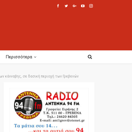
Περισσότερα
ων κάνναβης, σε δασική περιοχή των Γρεβενών