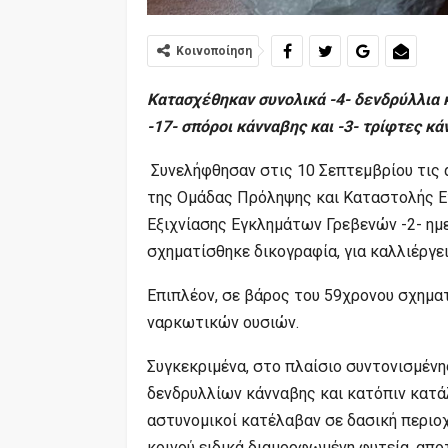
Κοινοποίηση
Κατασχέθηκαν συνολικά -4- δενδρύλλια 
-17- σπόροι κάνναβης
και -3- τρίφτες κ
Συνελήφθησαν στις 10 Σεπτεμβρίου τις 
της Ομάδας Πρόληψης και Καταστολής Εγ
Εξιχνίασης Εγκλημάτων Γρεβενών -2- ημε
σχηματίσθηκε δικογραφία, για καλλιέργε
Επιπλέον, σε βάρος του 59χρονου σχηματ
ναρκωτικών ουσιών.
Συγκεκριμένα, στο πλαίσιο συντονισμένη
δενδρυλλίων κάνναβης και κατόπιν κατά
αστυνομικοί κατέλαβαν σε δασική περιο
κοινού ειδικά διαμορφωμένη φυτεία, απο