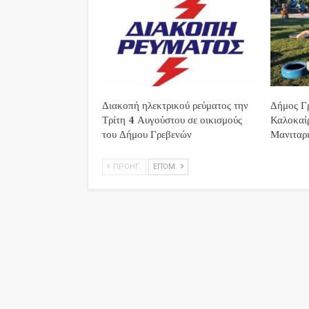
Διακοπή ηλεκτρικού ρεύματος την
Δήμος Γρ
Τρίτη 4 Αυγούστου σε οικισμούς
Καλοκαί
του Δήμου Γρεβενών
Μανιταρι
ΠΡΟΗΓ.
ΕΠΌΜ.