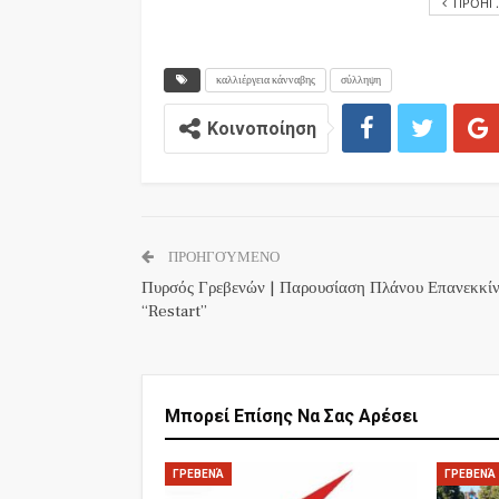
ΠΡΟΗΓ
καλλιέργεια κάνναβης
σύλληψη
Κοινοποίηση
ΠΡΟΗΓΟΎΜΕΝΟ
Πυρσός Γρεβενών | Παρουσίαση Πλάνου Επανεκκί
“Restart”
Μπορεί Επίσης Να Σας Αρέσει
ΓΡΕΒΕΝΆ
ΓΡΕΒΕΝΆ