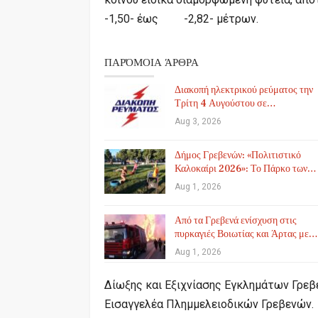
-1,50- έως -2,82- μέτρων.
ΠΑΡΌΜΟΙΑ ΆΡΘΡΑ
Διακοπή ηλεκτρικού ρεύματος την
Τρίτη 4 Αυγούστου σε…
Aug 3, 2026
Δήμος Γρεβενών: «Πολιτιστικό
Καλοκαίρι 2026»: Το Πάρκο των…
Aug 1, 2026
Από τα Γρεβενά ενίσχυση στις
πυρκαγιές Βοιωτίας και Άρτας με…
Aug 1, 2026
Δίωξης και Εξιχνίασης Εγκλημάτων Γρεβ
Εισαγγελέα Πλημμελειοδικών Γρεβενών.