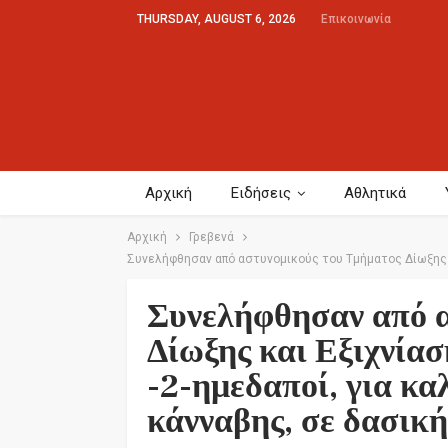
THURSDAY, AUGUST 6, 2026
Επικοινωνία
Αρχική
Ειδήσεις
Αθλητικά
Αρχική
Γρεβενά
Συνελήφθησαν από αστυνομικούς του Τμήματος Δίωξης κ
Συνελήφθησαν από α
Δίωξης και Εξιχνία
-2-ημεδαποί, για κα
κάνναβης, σε δασικ