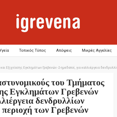
Υγεία
Τοπικός Τύπος
Απόψεις
Μικρές Αγγελίες
αι Εξιχνίασης Εγκλημάτων Γρεβενών -2-ημεδαποί, για καλλιέργεια δενδρυλλί
στυνομικούς του Τμήματος
σης Εγκλημάτων Γρεβενών
λλιέργεια δενδρυλλίων
ή περιοχή των Γρεβενών