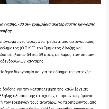
κάνναβης, -33,30- γραμμάρια ακατέργαστης κάνναβης,
άνναβης
απογευματινές ώρες, στα Γρεβενά, από αστυνομικούς
κλήματος (Ο.Π.Κ.Ε.) του Τμήματος Δίωξης και
δαποί, ηλικίας 54 και 59 ετών, σε βάρος των οποίων
ιαδενδρυλλίων κάνναβης.
ίσθηκε δικογραφία και για το αδίκημα της κατοχής
ς δράσης για την καταπολέμηση της καλλιέργειας
λληλης αξιοποίησης στοιχείων, οι προαναφερόμενοι
χή των Γρεβενών τους ανωτέρω, να περιποιούνται από
τελούμενη από –
4
– δενδρύλλια κάνναβης, ύψους από