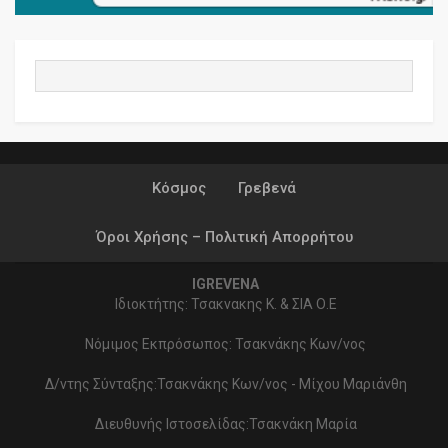
Κόσμος
Γρεβενά
Όροι Χρήσης – Πολιτική Απορρήτου
IGREVENA
Ιδιοκτήτης: Τσακνακης Κ. & ΣΙΑ Ο.Ε
Νόμιμος Εκπρόσωπος: Τσακνάκης Κων/νος
Δ/ντης Σύνταξης:Τσακνάκης Κων/νος - Μίχου Μαριάνθη
Διευθυνής Ιστοσελίδας:Τσακνάκη Μαρία