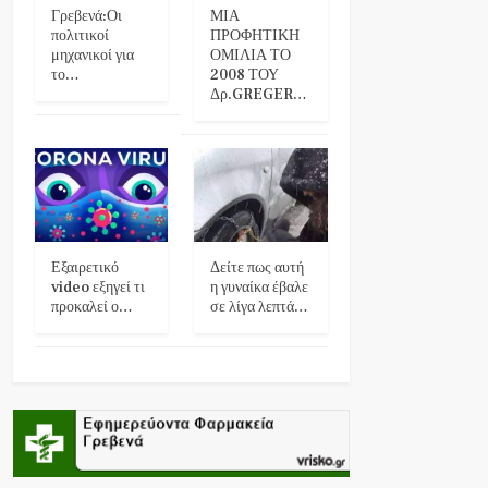
Γρεβενά:Οι
ΜΙΑ
πολιτικοί
ΠΡΟΦΗΤΙΚΗ
μηχανικοί για
ΟΜΙΛΙΑ ΤΟ
το…
2008 ΤΟΥ
Δρ.GREGER…
Εξαιρετικό
Δείτε πως αυτή
video εξηγεί τι
η γυναίκα έβαλε
προκαλεί ο…
σε λίγα λεπτά…