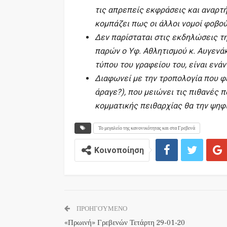
τις απρεπείς εκφράσεις και αναρτή
κομπάζει πως οι άλλοι νομοί φοβού
Δεν παρίσταται στις εκδηλώσεις τη
παρών ο Υφ. Αθλητισμού κ. Αυγενά
τύπου του γραφείου του, είναι ενά
Διαφωνεί με την τροπολογία που φ
άραγε?), που μειώνει τις πιθανές π
κομματικής πειθαρχίας θα την ψηφί
Το μεγαλείο της κανονικότητας και στα Γρεβενά
Κοινοποίηση
ΠΡΟΗΓΟΎΜΕΝΟ
«Πρωινή» Γρεβενών Τετάρτη 29-01-20