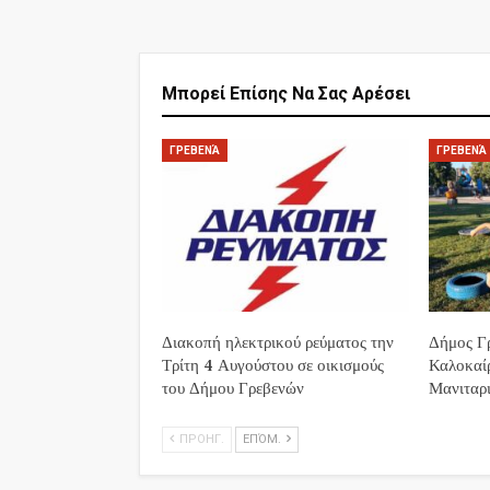
Μπορεί Επίσης Να Σας Αρέσει
ΓΡΕΒΕΝΆ
ΓΡΕΒΕΝΆ
Διακοπή ηλεκτρικού ρεύματος την
Δήμος Γρ
Τρίτη 4 Αυγούστου σε οικισμούς
Καλοκαί
του Δήμου Γρεβενών
Μανιταρι
ΠΡΟΗΓ.
ΕΠΌΜ.