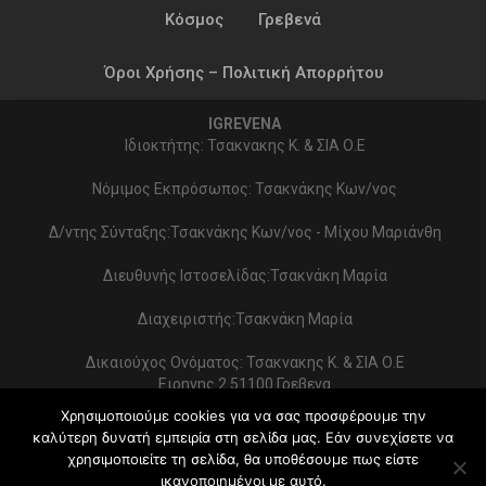
Κόσμος
Γρεβενά
Όροι Χρήσης – Πολιτική Απορρήτου
IGREVENA
Ιδιοκτήτης: Τσακνακης Κ. & ΣΙΑ Ο.Ε
Νόμιμος Εκπρόσωπος: Τσακνάκης Κων/νος
Δ/ντης Σύνταξης:Τσακνάκης Κων/νος - Μίχου Μαριάνθη
Διευθυνής Ιστοσελίδας:Τσακνάκη Μαρία
Διαχειριστής:Τσακνάκη Μαρία
Δικαιούχος Ονόματος: Τσακνακης Κ. & ΣΙΑ Ο.Ε
Ειρηνης 2 51100 Γρεβενα
ΑΦΜ 999154321 - ΔΟΥ ΓΡΕΒΕΝΩΝ
Χρησιμοποιούμε cookies για να σας προσφέρουμε την
Στοιχεία επικοινωνίας:
καλύτερη δυνατή εμπειρία στη σελίδα μας. Εάν συνεχίσετε να
2462022086 - typoekdotikh@gmail.com
χρησιμοποιείτε τη σελίδα, θα υποθέσουμε πως είστε
Κατασκευή Ιστοσελίδας:
PrimeWebify
ικανοποιημένοι με αυτό.