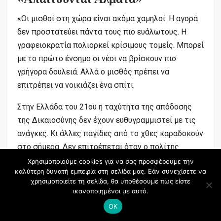
«Οι μισθοί στη χώρα είναι ακόμα χαμηλοί. Η αγορά
δεν προστατεύει πάντα τους πιο ευάλωτους. Η
γραφειοκρατία πολιορκεί κρίσιμους τομείς. Μπορεί
με το πρώτο ένσημο οι νέοι να βρίσκουν πιο
γρήγορα δουλειά. Αλλά ο μισθός πρέπει να
επιτρέπει να νοικιάζει ένα σπίτι.
Στην Ελλάδα του 21ου η ταχύτητα της απόδοσης
της Δικαιοσύνης δεν έχουν ευθυγραμμιστεί με τις
ανάγκες. Κι άλλες παγίδες από το χθες καραδοκούν
στο σήμερα. Δεν επιτρέπεται όταν ο πολίτης
χρειαστεί να εμφανιστεί στο γκισέ λίγοι υπάλληλοι
Χρησιμοποιούμε cookies για να σας προσφέρουμε την
καλύτερη δυνατή εμπειρία στη σελίδα μας. Εάν συνεχίσετε να
να τον ταλαιπωρούν. Δεν μπορεί στα Νοσοκομεία
χρησιμοποιείτε τη σελίδα, θα υποθέσουμε πως είστε
να υπάρχουν παράπονα. Πρώτος εγώ ξέρω καλά τα
ικανοποιημένοι με αυτό.
βήματα που γίνονται αλλά ξέρω καλύτερα τα
OK
άλματα που απαιτούνται.