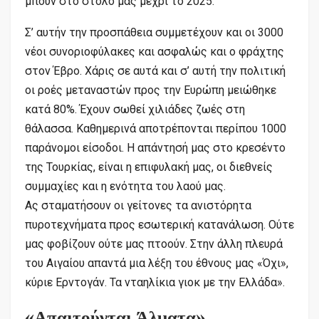
μπουν στο στόλο μας μέχρι το 2025.
Σ’ αυτήν την προσπάθεια συμμετέχουν και οι 3000
νέοι συνοριοφύλακες και ασφαλώς και ο φράχτης
στον Έβρο. Χάρις σε αυτά και σ’ αυτή την πολιτική
οι ροές μεταναστών προς την Ευρώπη μειώθηκε
κατά 80%. Έχουν σωθεί χιλιάδες ζωές στη
θάλασσα. Καθημερινά αποτρέπονται περίπου 1000
παράνομοι είσοδοι. Η απάντησή μας στο κρεσέντο
της Τουρκίας, είναι η επιφυλακή μας, οι διεθνείς
συμμαχίες και η ενότητα του λαού μας.
Ας σταματήσουν οι γείτονες τα ανιστόρητα
πυροτεχνήματα προς εσωτερική κατανάλωση. Ούτε
μας φοβίζουν ούτε μας πτοούν. Στην άλλη πλευρά
του Αιγαίου απαντά μια λέξη του έθνους μας «Όχι»,
κύριε Ερντογάν. Τα νταηλίκια γιοκ με την Ελλάδα».
«Απαιτούνται Άλματα»