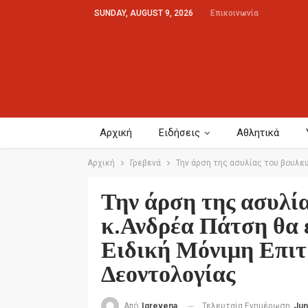
SUNDAY, AUGUST 9, 2026
Επικοινωνία
Αρχική
Ειδήσεις
Αθλητικά
Αρχική
Γρεβενά
Την άρση της ασυλίας του βουλε
Την άρση της ασυλί
κ.Ανδρέα Πάτση θα 
Ειδική Μόνιμη Επιτ
Δεοντολογίας
Τελευταία Ενημέρωση
Jun
Από
Igrevena