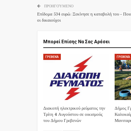
ΠΡΟΗΓΟΎΜΕΝΟ
Επίδομα 534 ευρώ: Ξεκίνησε η καταβολή του – Ποιο
οι δικαιούχοι
Μπορεί Επίσης Να Σας Αρέσει
ΓΡΕΒΕΝΆ
ΓΡΕΒΕΝΆ
Διακοπή ηλεκτρικού ρεύματος την
Δήμος Γρ
Τρίτη 4 Αυγούστου σε οικισμούς
Καλοκαί
του Δήμου Γρεβενών
Μανιταρι