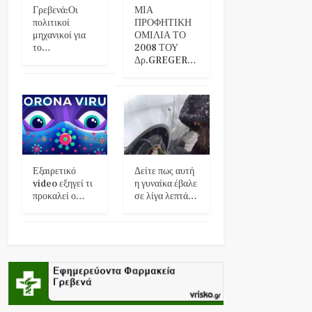
Γρεβενά:Οι
ΜΙΑ
πολιτικοί
ΠΡΟΦΗΤΙΚΗ
μηχανικοί για
ΟΜΙΛΙΑ ΤΟ
το…
2008 ΤΟΥ
Δρ.GREGER…
Εξαιρετικό
Δείτε πως αυτή
video εξηγεί τι
η γυναίκα έβαλε
προκαλεί ο…
σε λίγα λεπτά…