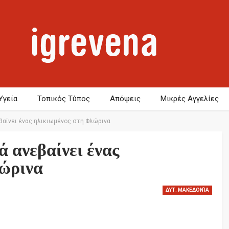
Υγεία
Τοπικός Τύπος
Απόψεις
Μικρές Αγγελίες
εβαίνει ένας ηλικιωμένος στη Φλώρινα
ά ανεβαίνει ένας
λώρινα
ΔΥΤ. ΜΑΚΕΔΟΝΊΑ