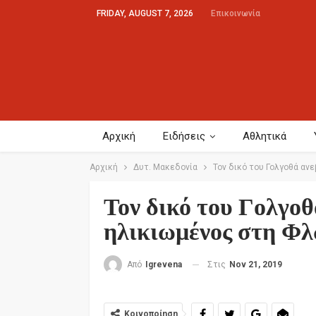
FRIDAY, AUGUST 7, 2026
Επικοινωνία
Αρχική
Ειδήσεις
Αθλητικά
Αρχική
Δυτ. Μακεδονία
Τον δικό του Γολγοθά αν
Τον δικό του Γολγοθ
ηλικιωμένος στη Φ
Στις
Nov 21, 2019
Από
Igrevena
Κοινοποίηση