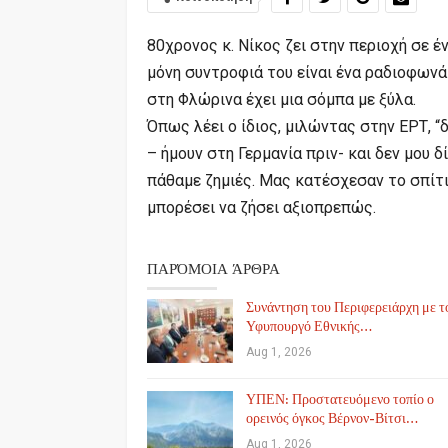
80χρονος κ. Νίκος ζει στην περιοχή σε έ
μόνη συντροφιά του είναι ένα ραδιοφωνάκ
στη Φλώρινα έχει μια σόμπα με ξύλα.
Όπως λέει ο ίδιος, μιλώντας στην ΕΡΤ, “
– ήμουν στη Γερμανία πριν- και δεν μου 
πάθαμε ζημιές. Μας κατέσχεσαν το σπίτι”
μπορέσει να ζήσει αξιοπρεπώς.
ΠΑΡΌΜΟΙΑ ΆΡΘΡΑ
Συνάντηση του Περιφερειάρχη με τ
Υφυπουργό Εθνικής…
Aug 1, 2026
ΥΠΕΝ: Προστατευόμενο τοπίο ο
ορεινός όγκος Βέρνον-Βίτσι…
Aug 1, 2026