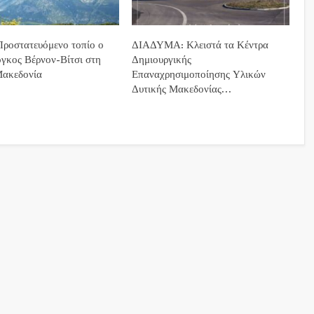
ροστατευόμενο τοπίο ο
ΔΙΑΔΥΜΑ: Κλειστά τα Κέντρα
όγκος Βέρνον-Βίτσι στη
Δημιουργικής
Μακεδονία
Επαναχρησιμοποίησης Υλικών
Δυτικής Μακεδονίας…