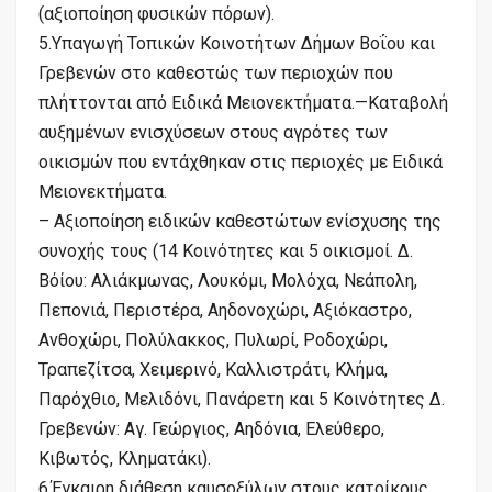
(αξιοποίηση φυσικών πόρων).
5.Υπαγωγή Τοπικών Κοινοτήτων Δήμων Βοΐου και
Γρεβενών στο καθεστώς των περιοχών που
πλήττονται από Ειδικά Μειονεκτήματα.—Καταβολή
αυξημένων ενισχύσεων στους αγρότες των
οικισμών που εντάχθηκαν στις περιοχές με Ειδικά
Μειονεκτήματα.
– Αξιοποίηση ειδικών καθεστώτων ενίσχυσης της
συνοχής τους (14 Κοινότητες και 5 οικισμοί. Δ.
Βόίου: Αλιάκμωνας, Λουκόμι, Μολόχα, Νεάπολη,
Πεπονιά, Περιστέρα, Αηδονοχώρι, Αξιόκαστρο,
Ανθοχώρι, Πολύλακκος, Πυλωρί, Ροδοχώρι,
Τραπεζίτσα, Χειμερινό, Καλλιστράτι, Κλήμα,
Παρόχθιο, Μελιδόνι, Πανάρετη και 5 Κοινότητες Δ.
Γρεβενών: Αγ. Γεώργιος, Αηδόνια, Ελεύθερο,
Κιβωτός, Κληματάκι).
6.Έγκαιρη διάθεση καυσοξύλων στους κατοίκους