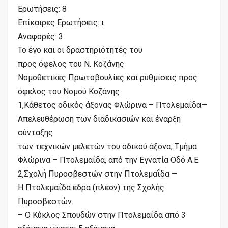
Ερωτήσεις: 8
Επίκαιρες Ερωτήσεις: ι
Αναφορές: 3
Το έγο και οι δραστηριότητές του
προς όφελος του Ν. Κοζάνης
Νομοθετικές Πρωτοβουλίες και ρυθμίσεις προς
όφελος του Νομού Κοζάνης
1,Κάθετος οδικός άξονας Φλώρινα – Πτολεμαΐδα—
Απελευθέρωση των διαδικασιών και έναρξη
σύνταξης
των τεχνικών μελετών του οδικού άξονα, Τμήμα
Φλώρινα – Πτολεμαΐδα, από την Εγνατία Οδό Α.Ε.
2,Σχολή Πυροσβεστών στην Πτολεμαΐδα —
Η Πτολεμαΐδα έδρα (πλέον) της Σχολής
Πυροσβεστών.
– Ο Κύκλος Σπουδών στην Πτολεμαΐδα από 3