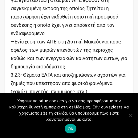
για εγκατάσταση σταθμών ΑΠΕ εφόσον στη
συγκεκριμένη έκταση της οποίας ζητείται η
παραχώρηση έχει εκδοθεί η οριστική προσφορά
σύνδεσης η οποία έχει γίνει αποδεκτή από τον
ενδιαφερόμενο.
—Ενίσχυση των ΑΠΕ στη Δυτική Μακεδονία προς
όφελος των μικρών επενδυτών της περιοχής
καθώς και των ενεργειακών κοινοτήτων αυτών, για
δημιουργία εισοδήματος.
3.2.3· Θέματα ΕΛΓΑ και αποζημιώσεων αγροτών για
ζημιές που υπέστησαν από φυσικά φαινόμενα
(χαλάζι, παγετός, πλημμύρες κτλ.)
Καθ’ όλη τη διάρκεια της Βουλευτικής μου θητείας
Χρησιμοποιούμε cookies για να σας προσφέρουμε την
καλύτερη δυνατή εμπειρία στη σελίδα μας. Εάν συνεχίσετε να
ήμουν δίπλα στους αγρότες
χρησιμοποιείτε τη σελίδα, θα υποθέσουμε πως είστε
(συμπεριλαμβανομένων των μελισσοκόμων) με την
ικανοποιημένοι με αυτό.
έγκαιρη, αξιόπιστη και έγκυρη ενημέρωση που
OK
παρείχα στα θέματα οικονομικής λειτουργίας των