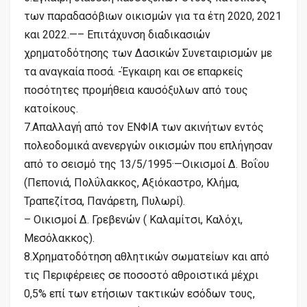
των παραδασόβιων οικισμών για τα έτη 2020, 2021
και 2022.—– Επιτάχυνση διαδικασιών
χρηματοδότησης των Δασικών Συνεταιρισμών με
τα αναγκαία ποσά. -Έγκαιρη και σε επαρκείς
ποσότητες προμήθεια καυσόξυλων από τους
κατοίκους.
7.Απαλλαγή από τον ΕΝΦΙΑ των ακινήτων εντός
πολεοδομικά ανενεργών οικισμών που επλήγησαν
από το σεισμό της 13/5/1995·—Οικισμοί Δ. Βοΐου
(Πεπονιά, Πολΰλακκος, Αξιόκαστρο, Κλήμα,
Τραπεζίτσα, Πανάρετη, Πυλωρί).
– Οικισμοί Δ. Γρεβενών ( Καλαμίτσι, Καλόχι,
Μεσόλακκος).
8.Χρηματοδότηση αθλητικών σωματείων και από
τις Περιφέρειες σε ποσοστό αθροιστικά μέχρι
0,5% επί των ετήσιων τακτικών εσόδων τους,