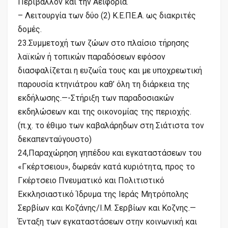
Περιβάλλον και την Αειφορία.
– Λειτουργία των δύο (2) Κ.Ε.ΠΕ.Α. ως διακριτές
δομές.
23.Συμμετοχή των ζώων στο πλαίσιο τήρησης
λαϊκών ή τοπικών παραδόσεων εφόσον
διασφαλίζεται η ευζωΐα τους και με υποχρεωτική
παρουσία κτηνιάτρου καθ’ όλη τη διάρκεια της
εκδήλωσης.—-Στήριξη των παραδοσιακών
εκδηλώσεων και της οικονομίας της περιοχής.
(π.χ. το έθιμο των καβαλάρηδων στη Σιάτιστα τον
δεκαπενταύγουστο)
24,Παραχώρηση γηπέδου και εγκαταστάσεων του
«Γκέρτσειου», δωρεάν κατά κυριότητα, προς το
Γκέρτσειο Πνευματικό και Πολιτιστικό
Εκκλησιαστικό Ίδρυμα της Ιεράς Μητρόπολης
Σερβίων και Κοζάνης/Ι.Μ. Σερβίων και Κοζνης.—
Ένταξη των εγκαταστάσεων στην κοινωνική και