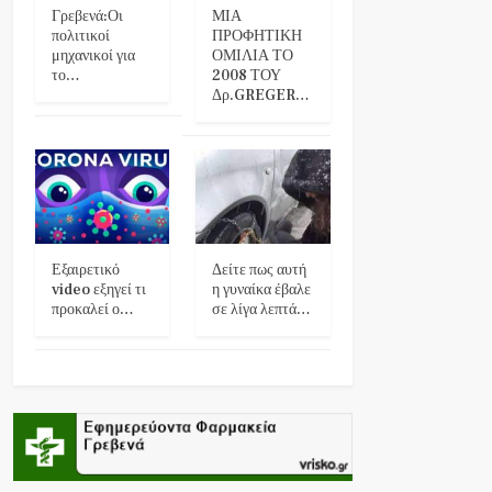
Γρεβενά:Οι
ΜΙΑ
πολιτικοί
ΠΡΟΦΗΤΙΚΗ
μηχανικοί για
ΟΜΙΛΙΑ ΤΟ
το…
2008 ΤΟΥ
Δρ.GREGER…
Εξαιρετικό
Δείτε πως αυτή
video εξηγεί τι
η γυναίκα έβαλε
προκαλεί ο…
σε λίγα λεπτά…