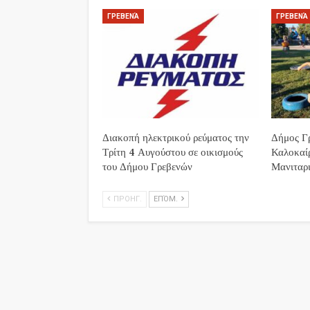
ΓΡΕΒΕΝΆ
ΓΡΕΒΕΝΆ
Διακοπή ηλεκτρικού ρεύματος την
Δήμος Γρ
Τρίτη 4 Αυγούστου σε οικισμούς
Καλοκαί
του Δήμου Γρεβενών
Μανιταρι
ΠΡΟΗΓ.
ΕΠΌΜ.