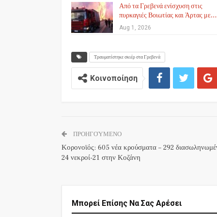
Από τα Γρεβενά ενίσχυση στις
πυρκαγιές Βοιωτίας και Άρτας με…
Aug 1, 2026
Τραυματίστηκε σκιέρ στα Γρεβενά
Κοινοποίηση
ΠΡΟΗΓΟΎΜΕΝΟ
Κορονοϊός: 605 νέα κρούσματα – 292 διασωληνωμέν
24 νεκροί-21 στην Κοζάνη
Μπορεί Επίσης Να Σας Αρέσει