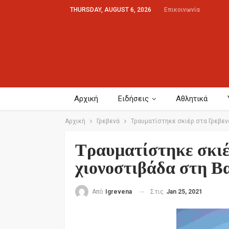
THURSDAY, AUGUST 6, 2026
Επικοινωνία
Αρχική
Ειδήσεις
Αθλητικά
Αρχική
Γρεβενά
Τραυματίστηκε σκιέρ στα Γρεβεν
Τραυματίστηκε σκιέ
χιονοστιβάδα στη Β
Στις
Jan 25, 2021
Από
Igrevena