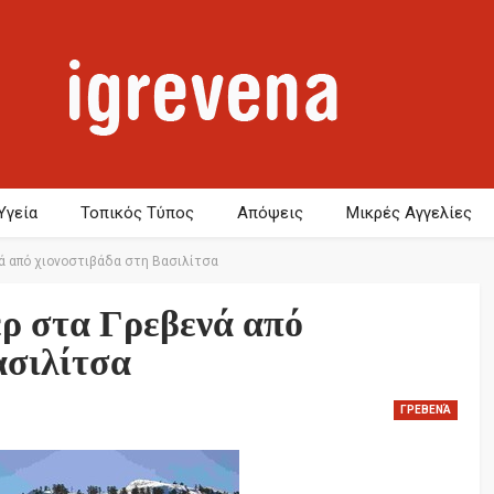
Υγεία
Τοπικός Τύπος
Απόψεις
Μικρές Αγγελίες
ά από χιονοστιβάδα στη Βασιλίτσα
ρ στα Γρεβενά από
ασιλίτσα
ΓΡΕΒΕΝΆ