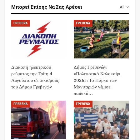
Μπορεί Επίσης Να Σας Αρέσει
All
ΓΡΕΒΕΝΆ
ΓΡΕΒΕΝΆ
Διακοπή ηλεκτρικού
Δήμος Γρεβενών:
ρεύματος την Τρίτη 4
«Πολιτιστικό Καλοκαίρι
Αυγούστου σε οικισμούς
2026»: Το Πάρκο των
του Δήμου Γρεβενών
Μανιταριών γέμισε
παιδικά…
ΓΡΕΒΕΝΆ
ΓΡΕΒΕΝΆ