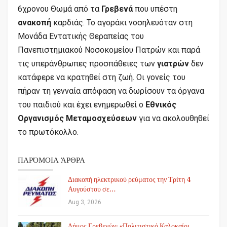
6χρονου Θωμά από τα
Γρεβενά
που υπέστη
ανακοπή
καρδιάς. Το αγοράκι νοσηλευόταν στη
Μονάδα Εντατικής Θεραπείας του
Πανεπιστημιακού Νοσοκομείου Πατρών και παρά
τις υπεράνθρωπες προσπάθειες των
γιατρών
δεν
κατάφερε να κρατηθεί στη ζωή. Οι γονείς του
πήραν τη γενναία απόφαση να δωρίσουν τα όργανα
του παιδιού και έχει ενημερωθεί ο
Εθνικός
Οργανισμός Μεταμοσχεύσεων
για να ακολουθηθεί
το πρωτόκολλο.
ΠΑΡΌΜΟΙΑ ΆΡΘΡΑ
Διακοπή ηλεκτρικού ρεύματος την Τρίτη 4
Αυγούστου σε…
Aug 3, 2026
Δήμος Γρεβενών: «Πολιτιστικό Καλοκαίρι