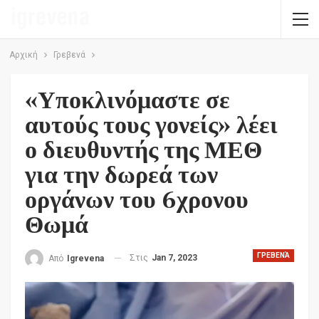
Αρχική
Γρεβενά
«Υποκλινόμαστε σε
αυτούς τους γονείς» λέει
ο διευθυντής της ΜΕΘ
για την δωρεά των
οργάνων του 6χρονου
Θωμά
ΓΡΕΒΕΝΆ
Στις
Jan 7, 2023
Από
Igrevena