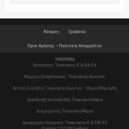
Κόσμος
Γρεβενά
Όροι Χρήσης – Πολιτική Απορρήτου
IGREVENA
Ιδιοκτήτης: Τσακνακης Κ. & ΣΙΑ Ο.Ε
Νόμιμος Εκπρόσωπος: Τσακνάκης Κων/νος
Δ/ντης Σύνταξης:Τσακνάκης Κων/νος - Μίχου Μαριάνθη
Διευθυνής Ιστοσελίδας:Τσακνάκη Μαρία
Διαχειριστής:Τσακνάκη Μαρία
Δικαιούχος Ονόματος: Τσακνακης Κ. & ΣΙΑ Ο.Ε
Ειρηνης 2 51100 Γρεβενα