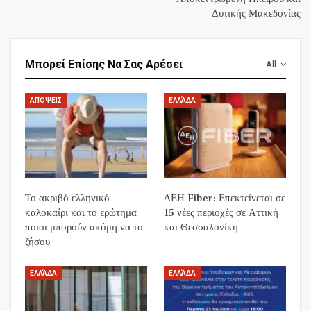
Δυτικής Μακεδονίας
Μπορεί Επίσης Να Σας Αρέσει
All
ΑΠΌΨΕΙΣ
ΕΛΛΆΔΑ
Το ακριβό ελληνικό
ΔΕΗ Fiber: Επεκτείνεται σε
καλοκαίρι και το ερώτημα
15 νέες περιοχές σε Αττική
ποιοι μπορούν ακόμη να το
και Θεσσαλονίκη
ζήσου
ΕΛΛΆΔΑ
ΕΛΛΆΔΑ