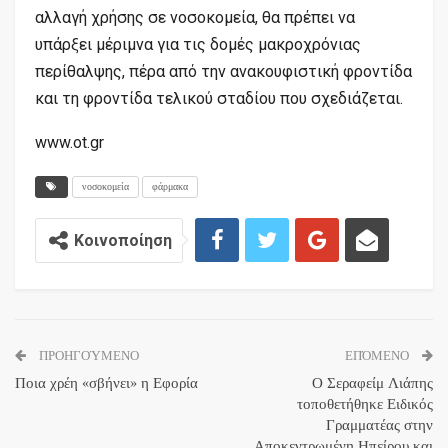
αλλαγή χρήσης σε νοσοκομεία, θα πρέπει να
υπάρξει μέριμνα για τις δομές μακροχρόνιας
περίθαλψης, πέρα από την ανακουφιστική φροντίδα
και τη φροντίδα τελικού σταδίου που σχεδιάζεται.
www.ot.gr
νοσοκομεία
φάρμακα
Κοινοποίηση
ΠΡΟΗΓΟΎΜΕΝΟ
ΕΠΌΜΕΝΟ
Ποια χρέη «σβήνει» η Εφορία
Ο Σεραφείμ Λιάπης
τοποθετήθηκε Ειδικός
Γραμματέας στην
Αποκεντρωμένη Ηπείρου και