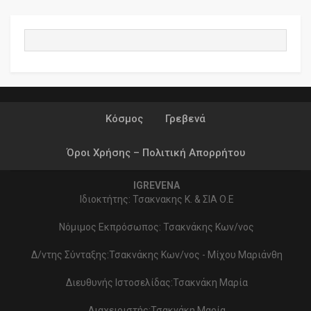
Κόσμος
Γρεβενά
Όροι Χρήσης – Πολιτική Απορρήτου
IGREVENA
Ιδιοκτήτης: Τσακνακης Κ. & ΣΙΑ Ο.Ε
Νόμιμος Εκπρόσωπος: Τσακνάκης Κων/νος
Δ/ντης Σύνταξης:Τσακνάκης Κων/νος - Μίχου Μαριάνθη
Διευθυνής Ιστοσελίδας:Τσακνάκη Μαρία
Διαχειριστής:Τσακνάκη Μαρία