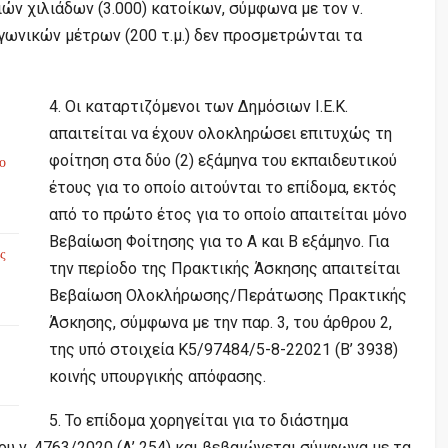
ών χιλιάδων (3.000) κατοίκων, σύμφωνα με τον ν.
γωνικών μέτρων (200 τ.μ.) δεν προσμετρώνται τα
4. Οι καταρτιζόμενοι των Δημόσιων Ι.Ε.Κ.
απαιτείται να έχουν ολοκληρώσει επιτυχώς τη
φοίτηση στα δύο (2) εξάμηνα του εκπαιδευτικού
το
έτους για το οποίο αιτούνται το επίδομα, εκτός
από το πρώτο έτος για το οποίο απαιτείται μόνο
Βεβαίωση Φοίτησης για το Α και Β εξάμηνο. Για
ς
την περίοδο της Πρακτικής Άσκησης απαιτείται
Βεβαίωση Ολοκλήρωσης/Περάτωσης Πρακτικής
Άσκησης, σύμφωνα με την παρ. 3, του άρθρου 2,
της υπό στοιχεία Κ5/97484/5-8-22021 (Β’ 3938)
κοινής υπουργικής απόφασης.
5. Το επίδομα χορηγείται για το διάστημα
του ν. 4763/2020 (Α’ 254) και βεβαιώνεται σύμφωνα με τα