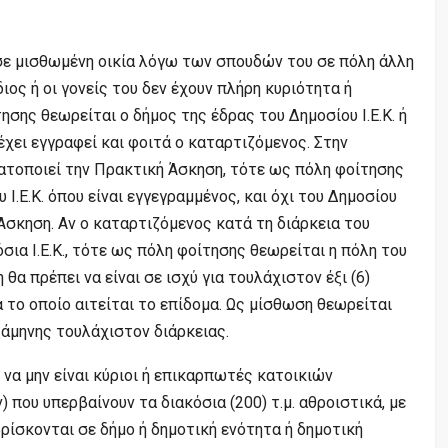
σε μισθωμένη οικία λόγω των σπουδών του σε πόλη άλλη
ιος ή οι γονείς του δεν έχουν πλήρη κυριότητα ή
τησης θεωρείται ο δήμος της έδρας του Δημοσίου Ι.Ε.Κ. ή
χει εγγραφεί και φοιτά ο καταρτιζόμενος. Στην
οποιεί την Πρακτική Άσκηση, τότε ως πόλη φοίτησης
 Ι.Ε.Κ. όπου είναι εγγεγραμμένος, και όχι του Δημοσίου
 Άσκηση. Αν ο καταρτιζόμενος κατά τη διάρκεια του
́σια Ι.Ε.Κ., τότε ως πόλη φοίτησης θεωρείται η πόλη του
θα πρέπει να είναι σε ισχύ για τουλάχιστον έξι (6)
 το οποίο αιτείται το επίδομα. Ως μίσθωση θεωρείται
εξάμηνης τουλάχιστον διάρκειας.
ς να μην είναι κύριοι ή επικαρπωτές κατοικιών
 που υπερβαίνουν τα διακόσια (200) τ.μ. αθροιστικά, με
ρίσκονται σε δήμο ή δημοτική ενότητα ή δημοτική