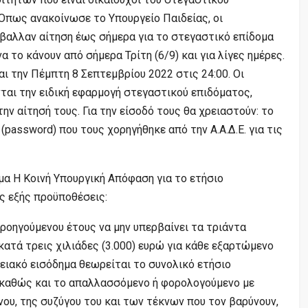
Όπως ανακοίνωσε το Υπουργείο Παιδείας, οι
έβαλλαν αίτηση έως σήμερα για το στεγαστικό επίδομα
 το κάνουν από σήμερα Τρίτη (6/9) και για λίγες ημέρες.
ι την Πέμπτη 8 Σεπτεμβρίου 2022 στις 24:00. Οι
ται την ειδική εφαρμογή στεγαστικού επιδόματος,
ν αίτησή τους. Για την είσοδό τους θα χρειαστούν: το
(password) που τους χορηγήθηκε από την Α.Α.Δ.Ε. για τις
δομα Η Κοινή Υπουργική Απόφαση για το ετήσιο
τις εξής προϋποθέσεις:
προηγούμενου έτους να μην υπερβαίνει τα τριάντα
ατά τρεις χιλιάδες (3.000) ευρώ για κάθε εξαρτώμενο
νειακό εισόδημα θεωρείται το συνολικό ετήσιο
 καθώς και το απαλλασσόμενο ή φορολογούμενο με
νου, της συζύγου του και των τέκνων που τον βαρύνουν,