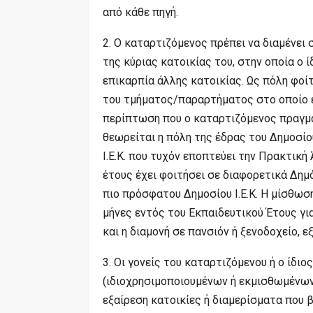
από κάθε πηγή.
2. Ο καταρτιζόμενος πρέπει να διαμένει 
της κύριας κατοικίας του, στην οποία ο ίδ
επικαρπία άλλης κατοικίας. Ως πόλη φοί
του τμήματος/παραρτήματος στο οποίο έ
περίπτωση που ο καταρτιζόμενος πραγματ
θεωρείται η πόλη της έδρας του Δημοσίου
Ι.Ε.Κ. που τυχόν εποπτεύει την Πρακτική
έτους έχει φοιτήσει σε διαφορετικά Δημο
πιο πρόσφατου Δημοσίου Ι.Ε.Κ. Η μίσθωση 
μήνες εντός του Εκπαιδευτικού Έτους για
και η διαμονή σε πανσιόν ή ξενοδοχείο, 
3. Οι γονείς του καταρτιζόμενου ή ο ίδιο
(ιδιοχρησιμοποιουμένων ή εκμισθωμένων)
εξαίρεση κατοικίες ή διαμερίσματα που β