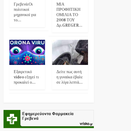
Γρεβενά:Οι
ΜΙΑ
πολιτικοί
ΠΡΟΦΗΤΙΚΗ
μηχανικοί για
ΟΜΙΛΙΑ ΤΟ
το…
2008 ΤΟΥ
Δρ.GREGER…
Εξαιρετικό
Δείτε πως αυτή
video εξηγεί τι
η γυναίκα έβαλε
προκαλεί ο…
σε λίγα λεπτά…