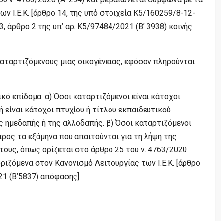
ων Ι.Ε.Κ. [άρθρο 14, της υπό στοιχεία Κ5/160259/8-12-
3, άρθρο 2 της υπ’ αρ. K5/97484/2021 (Β’ 3938) κοινής
 καταρτιζόμενους μιας οικογένειας, εφόσον πληρούνται
ό επίδομα: α) Όσοι καταρτιζόμενοι είναι κάτοχοι
είναι κάτοχοι πτυχίου ή τίτλου εκπαιδευτικού
 ημεδαπής ή της αλλοδαπής. β) Όσοι καταρτιζόμενοι
προς τα εξάμηνα που απαιτούνται για τη λήψη της
τους, όπως ορίζεται στο άρθρο 25 του ν. 4763/2020
ριζόμενα στον Κανονισμό Λειτουργίας των Ι.Ε.Κ. [άρθρο
21 (Β’5837) απόφασης].