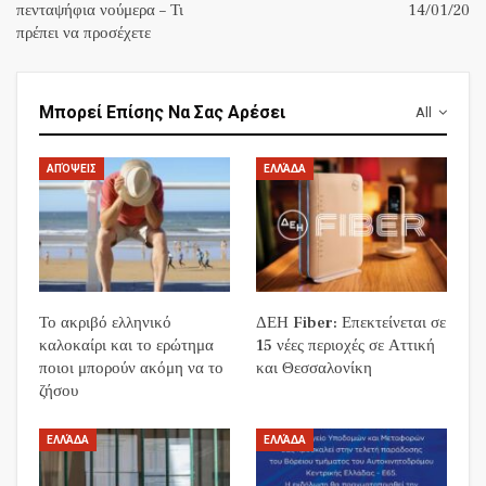
πενταψήφια νούμερα – Τι
14/01/20
πρέπει να προσέχετε
Μπορεί Επίσης Να Σας Αρέσει
All
ΑΠΌΨΕΙΣ
ΕΛΛΆΔΑ
Το ακριβό ελληνικό
ΔΕΗ Fiber: Επεκτείνεται σε
καλοκαίρι και το ερώτημα
15 νέες περιοχές σε Αττική
ποιοι μπορούν ακόμη να το
και Θεσσαλονίκη
ζήσου
ΕΛΛΆΔΑ
ΕΛΛΆΔΑ