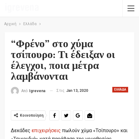
Αρχική
Ελλάδα
“Φρένο” στο χύμα
τσίπουρο: Τι έδειξαν οι
έλεγχοι, ποια μέτρα
λαμβάνονται
ΕΛΛΆΔΑ
Στις
Jan 13, 2020
Από
Igrevena
Κοινοποίηση
Δεκάδες
επιχειρήσεις
πωλούν χύμα «Τσίπουρο» και
«Τσικουδιά» κατά παράβαση της νομοθεσίας